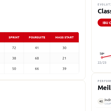
EVOLUT
Clas
IBU 
SPRINT
POURSUITE
MASS START
72
41
30
58
e
38
68
21
22/23
50
66
39
PERFOR
Meil
Indi
42
COU