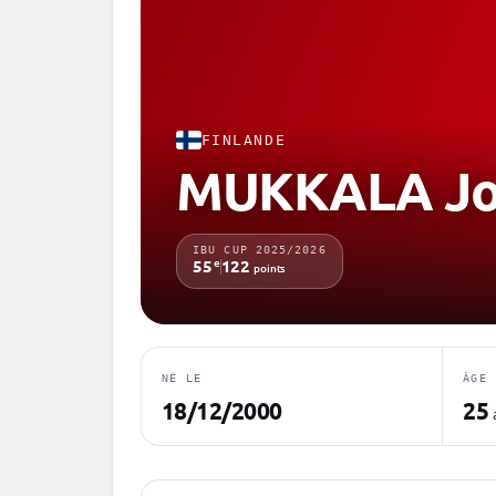
FINLANDE
MUKKALA Jo
IBU CUP 2025/2026
e
55
122
points
NÉ LE
ÂGE
18/12/2000
25