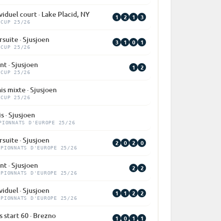
viduel court · Lake Placid, NY
1
2
1
3
 CUP 25/26
suite · Sjusjoen
3
1
0
1
 CUP 25/26
nt · Sjusjoen
1
2
 CUP 25/26
is mixte · Sjusjoen
 CUP 25/26
s · Sjusjoen
PIONNATS D'EUROPE 25/26
suite · Sjusjoen
2
0
2
0
MPIONNATS D'EUROPE 25/26
nt · Sjusjoen
2
2
MPIONNATS D'EUROPE 25/26
viduel · Sjusjoen
1
1
2
2
MPIONNATS D'EUROPE 25/26
 start 60 · Brezno
1
0
1
1