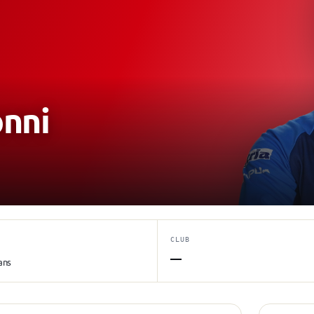
nni
CLUB
—
ans