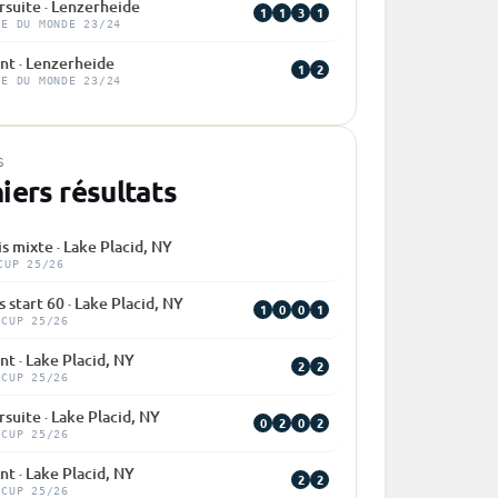
rsuite · Lenzerheide
1
1
3
1
PE DU MONDE 23/24
nt · Lenzerheide
1
2
PE DU MONDE 23/24
S
iers résultats
is mixte · Lake Placid, NY
CUP 25/26
 start 60 · Lake Placid, NY
1
0
0
1
 CUP 25/26
nt · Lake Placid, NY
2
2
 CUP 25/26
suite · Lake Placid, NY
0
2
0
2
 CUP 25/26
nt · Lake Placid, NY
2
2
 CUP 25/26