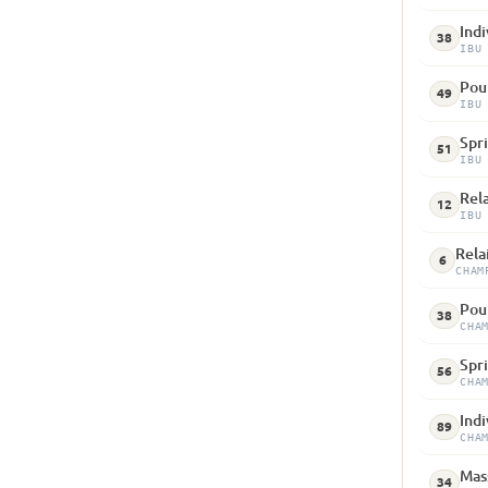
Indi
38
IBU
Pour
49
IBU
Spri
51
IBU
Rela
12
IBU
Relai
6
CHAM
Pour
38
CHA
Spri
56
CHA
Indi
89
CHA
Mass
34