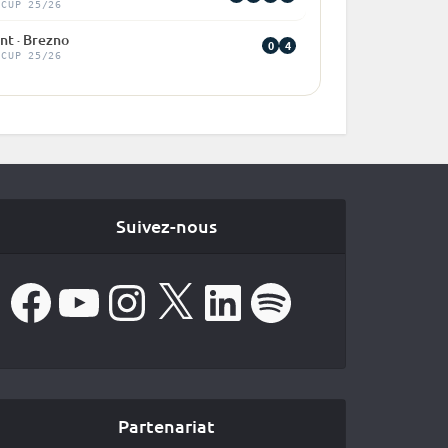
 CUP 25/26
nt · Brezno
0
4
 CUP 25/26
Suivez-nous
Facebook
YouTube
Instagram
X
LinkedIn
Spotify
Partenariat