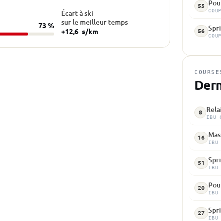
Pou
55
COU
Écart à ski
sur le meilleur temps
73 %
Spri
+12,6
s/km
56
COU
COURSE
Dern
Rela
8
IBU 
Mass
16
IBU
Spri
51
IBU
Pour
20
IBU
Spri
27
IBU