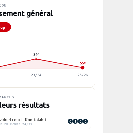
ION
sement général
Cup
34
e
55
e
23/24
25/26
MANCES
leurs résultats
viduel court · Kontiolahti
0
1
0
0
PE DU MONDE 24/25