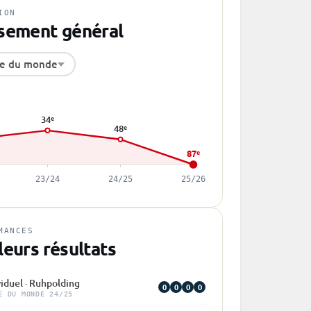
ION
sement général
e du monde
34
e
48
e
87
e
23/24
24/25
25/26
MANCES
leurs résultats
viduel · Ruhpolding
0
0
0
0
E DU MONDE 24/25