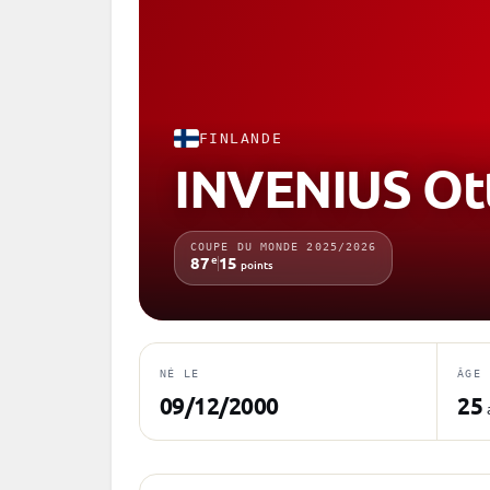
FINLANDE
INVENIUS Ot
COUPE DU MONDE 2025/2026
e
87
15
points
NÉ LE
ÂGE
09/12/2000
25