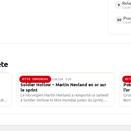
Rela
9
COUP
Pou
50
COU
ète
OTTO INVENIUS
OT
26 FÉV. 2022 · JUNIOR CUP
23 
Soldier Hollow – Martin Nevland en or sur
Pok
le sprint
l’or
Le Norvégien Martin Nevland a remporté ce samedi
Gros
uite
à Soldier Hollow le titre mondial junior du sprint.
Born
Oscar Lombardot termine neuvième. Précis et
Font
ura
rapide Non-aligné sur…
Cham
ins