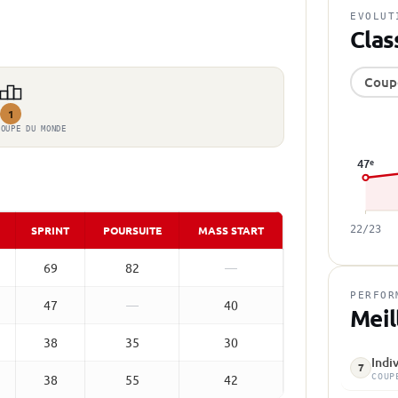
EVOLUT
Clas
Coup
1
COUPE DU MONDE
47
e
SPRINT
POURSUITE
MASS START
22/23
69
82
—
PERFOR
47
—
40
Meil
38
35
30
Indi
7
COUP
38
55
42