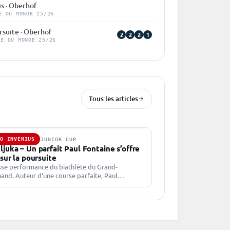
is · Oberhof
E DU MONDE 25/26
rsuite · Oberhof
2
2
2
1
PE DU MONDE 25/26
Tous les articles
TO INVENIUS
JAN. 2022 · JUNIOR CUP
ljuka – Un parfait Paul Fontaine s’offre
 sur la poursuite
se performance du biathlète du Grand-
and. Auteur d’une course parfaite, Paul
aine clôture de la plus belle des manières les
pionnats d’Europe Juniors. Le Montblanais
ubmersible…