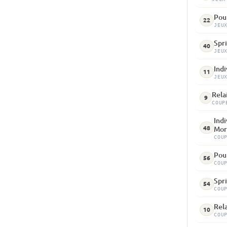
Pour
22
JEU
Spri
40
JEU
Indi
11
JEU
Rela
9
COUP
Indi
48
Mor
COU
Pou
56
COU
Spri
54
COU
Rela
10
COU