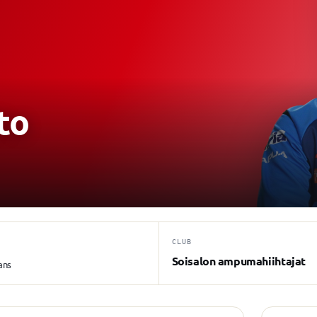
to
CLUB
Soisalon ampumahiihtajat
ans