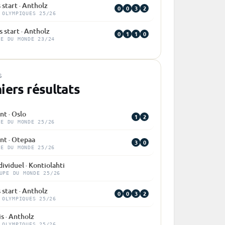
 start · Antholz
0
0
3
2
 OLYMPIQUES 25/26
 start · Antholz
0
1
1
0
PE DU MONDE 23/24
S
iers résultats
nt · Oslo
1
2
PE DU MONDE 25/26
nt · Otepaa
3
0
PE DU MONDE 25/26
dividuel · Kontiolahti
UPE DU MONDE 25/26
 start · Antholz
0
0
3
2
 OLYMPIQUES 25/26
is · Antholz
 OLYMPIQUES 25/26