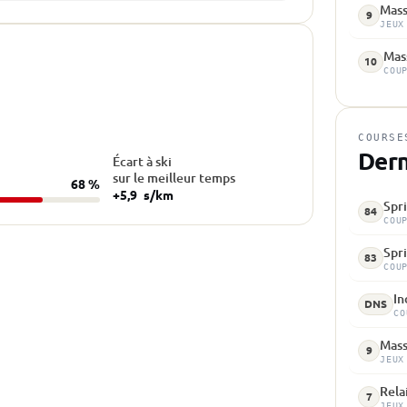
Mass
9
JEUX
Mass
10
COU
COURSE
Dern
Écart à ski
sur le meilleur temps
68 %
+5,9
s/km
Spri
84
COU
Spri
83
COU
In
DNS
CO
Mass
9
JEUX
Rela
7
JEUX