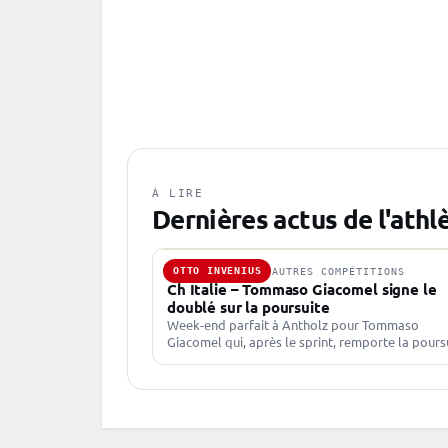
À LIRE
Dernières actus de l'athl
OTTO INVENIUS
31 AOÛT 2025 · AUTRES COMPÉTITIONS
Ch Italie – Tommaso Giacomel signe le
doublé sur la poursuite
Week-end parfait à Antholz pour Tommaso
Giacomel qui, après le sprint, remporte la pours
des championnats d’Italie. Tommaso Giacomel
devance deux Finlandais Tommaso Giacomel n’a
laissé…