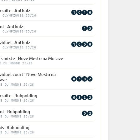
suite · Antholz
1
0
1
0
X OLYMPIQUES 25/26
nt · Antholz
1
3
X OLYMPIQUES 25/26
viduel · Antholz
1
0
0
0
X OLYMPIQUES 25/26
is mixte · Nove Mesto na Morave
E DU MONDE 25/26
viduel court · Nove Mesto na
0
3
0
2
ave
PE DU MONDE 25/26
rsuite · Ruhpolding
0
2
2
2
PE DU MONDE 25/26
nt · Ruhpolding
0
2
PE DU MONDE 25/26
is · Ruhpolding
PE DU MONDE 25/26