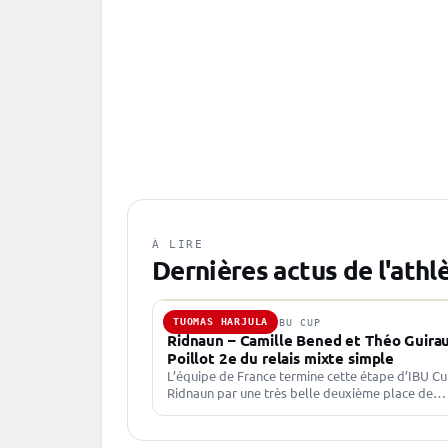
À LIRE
Dernières actus de l'athl
TUOMAS HARJULA
13 JAN. 2024 · IBU CUP
Ridnaun – Camille Bened et Théo Guira
Poillot 2e du relais mixte simple
L’équipe de France termine cette étape d’IBU Cu
Ridnaun par une très belle deuxième place de
Camille Bened et Théo Guiraud Poillot sur le re