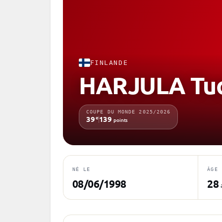
FINLANDE
HARJULA Tu
COUPE DU MONDE 2025/2026
e
39
139
points
NÉ LE
ÂGE
08/06/1998
28