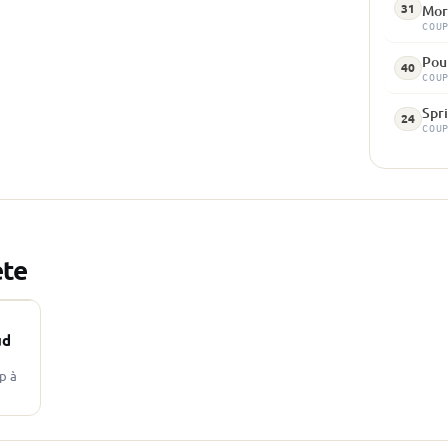
31
Mor
COU
Pou
40
COU
Spri
24
COU
ète
ud
p à
lais…