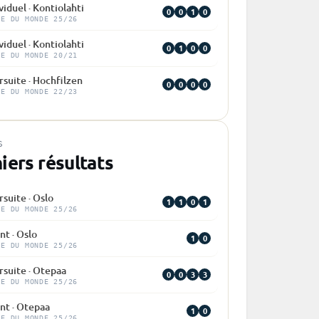
viduel · Kontiolahti
0
0
1
0
PE DU MONDE 25/26
viduel · Kontiolahti
0
1
0
0
PE DU MONDE 20/21
suite · Hochfilzen
0
0
0
0
PE DU MONDE 22/23
S
iers résultats
suite · Oslo
1
1
0
1
PE DU MONDE 25/26
nt · Oslo
1
0
PE DU MONDE 25/26
rsuite · Otepaa
0
0
3
3
PE DU MONDE 25/26
nt · Otepaa
1
0
PE DU MONDE 25/26