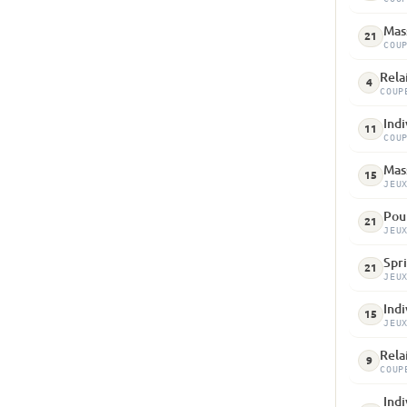
Mass
21
COU
Relai
4
COUP
Indi
11
COU
Mass
15
JEU
Pour
21
JEU
Spri
21
JEU
Indi
15
JEU
Rela
9
COUP
Indi