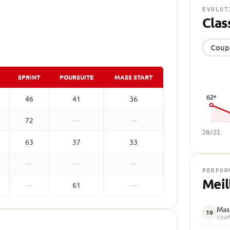
EVOLUT
Clas
Coup
SPRINT
POURSUITE
MASS START
62
e
46
41
36
72
—
—
20/21
63
37
33
—
—
—
PERFOR
Meil
—
61
—
Mass
10
COU