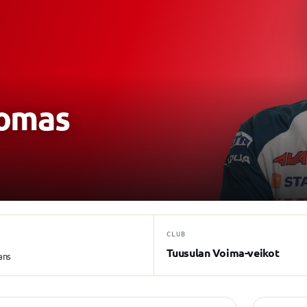
omas
CLUB
Tuusulan Voima-veikot
ans