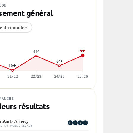
ION
sement général
e du monde
39
e
41
e
84
e
104
e
21/22
22/23
24/25
25/26
MANCES
leurs résultats
 start · Annecy
0
0
2
0
PE DU MONDE 22/23