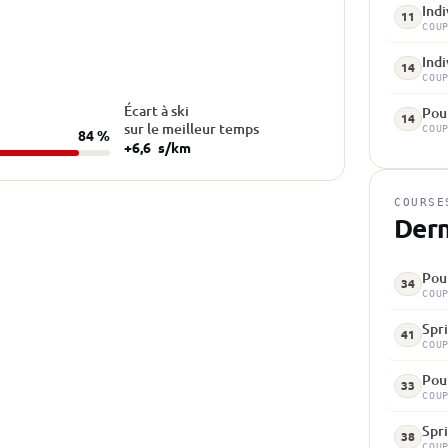
Indi
11
COU
Indi
14
COU
Écart à ski
Pour
14
sur le meilleur temps
COU
84 %
+6,6
s/km
COURSE
Dern
Pour
34
COU
Spri
41
COU
Pou
33
COU
Spri
38
COU