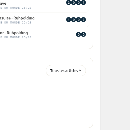
2
0
0
1
ave
PE DU MONDE 25/26
rsuite · Ruhpolding
1
0
0
2
PE DU MONDE 25/26
nt · Ruhpolding
0
0
PE DU MONDE 25/26
Tous les articles