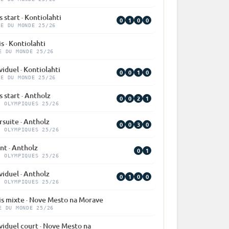
 start · Kontiolahti
0
1
0
0
PE DU MONDE 25/26
s · Kontiolahti
E DU MONDE 25/26
viduel · Kontiolahti
0
0
1
0
PE DU MONDE 25/26
 start · Antholz
0
0
2
1
X OLYMPIQUES 25/26
suite · Antholz
0
0
3
0
X OLYMPIQUES 25/26
nt · Antholz
0
1
X OLYMPIQUES 25/26
viduel · Antholz
0
1
0
0
X OLYMPIQUES 25/26
is mixte · Nove Mesto na Morave
E DU MONDE 25/26
viduel court · Nove Mesto na