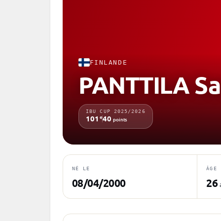
FINLANDE
PANTTILA Sa
IBU CUP 2025/2026
e
101
40
points
NÉ LE
ÂGE
08/04/2000
26