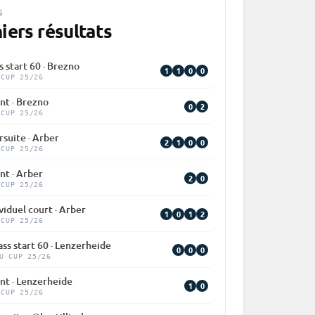
S
iers résultats
 start 60 · Brezno
1
1
0
0
 CUP 25/26
nt · Brezno
0
2
 CUP 25/26
suite · Arber
2
1
0
0
 CUP 25/26
nt · Arber
2
0
 CUP 25/26
viduel court · Arber
1
0
1
2
 CUP 25/26
ss start 60 · Lenzerheide
0
0
0
U CUP 25/26
nt · Lenzerheide
1
0
 CUP 25/26