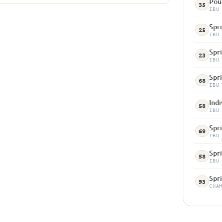
Pour
35
IBU
Spri
25
IBU
Spri
23
IBU
Spri
68
IBU
Indi
58
IBU
Spri
69
IBU
Spri
58
IBU
Spri
93
CHA