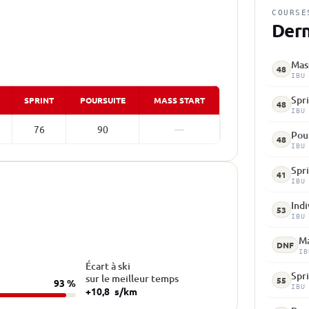
COURSE
Dern
Mass
48
IBU
Spri
SPRINT
POURSUITE
MASS START
48
IBU
76
90
—
Pour
48
IBU
Spri
41
IBU
Indi
53
IBU
Ma
DNF
IB
Écart à ski
Spri
sur le meilleur temps
55
93 %
IBU
+10,8
s/km