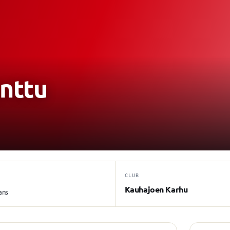
nttu
CLUB
Kauhajoen Karhu
ans