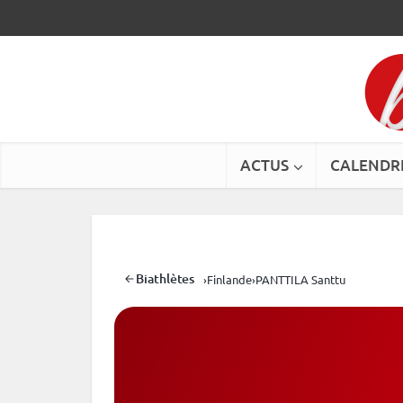
ACTUS
CALENDR
Biathlètes
›
Finlande
›
PANTTILA Santtu