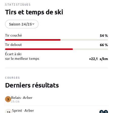
STATISTIQUES
Tirs et temps de ski
Saison 24/25
Tir couché
54 %
Tir debout
66 %
Écart à ski
sur le meilleur temps
+22,1
s/km
COURSES
Derniers résultats
Relais · Arber
3
25/26
Sprint · Arber
0
1
13