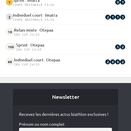
Sprint · Imatra
0
1
1
COUPE RÉGIONALE 25/26
Individuel court · Imatra
2
1
1
3
2
COUPE RÉGIONALE 25/26
Relais mixte · Otepaa
19
IBU CUP 24/25
Sprint · Otepaa
5
2
105
IBU CUP 24/25
Individuel court · Otepaa
2
0
0
2
68
IBU CUP 24/25
Newsletter
Recevez les dernières actus biathlon exclusives !
Prénom ou nom complet