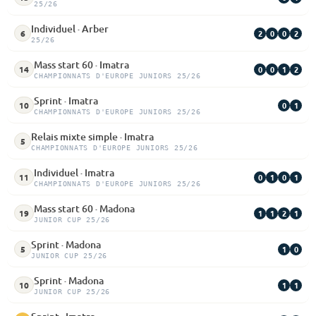
25/26
Individuel · Arber
2
0
0
2
6
25/26
Mass start 60 · Imatra
0
0
1
2
14
CHAMPIONNATS D'EUROPE JUNIORS 25/26
Sprint · Imatra
0
1
10
CHAMPIONNATS D'EUROPE JUNIORS 25/26
Relais mixte simple · Imatra
5
CHAMPIONNATS D'EUROPE JUNIORS 25/26
Individuel · Imatra
0
1
0
1
11
CHAMPIONNATS D'EUROPE JUNIORS 25/26
Mass start 60 · Madona
1
1
2
1
19
JUNIOR CUP 25/26
Sprint · Madona
1
0
5
JUNIOR CUP 25/26
Sprint · Madona
1
1
10
JUNIOR CUP 25/26