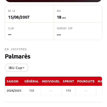
NÉ LE
ÂGE
15/08/2007
18
ans
CLUB
COURSES CDM
—
—
EN CHIFFRES
Palmarès
IBU Cup
SAISON
GÉNÉRAL
INDIVIDUEL
SPRINT
POURSUITE
MASS
2024/2025
135
—
115
—