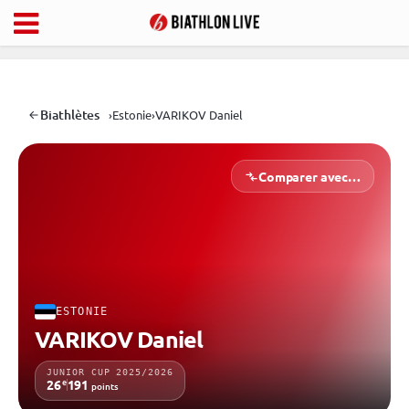
Biathlètes
›
Estonie
›
VARIKOV Daniel
Comparer avec…
ESTONIE
VARIKOV Daniel
JUNIOR CUP 2025/2026
e
26
191
points