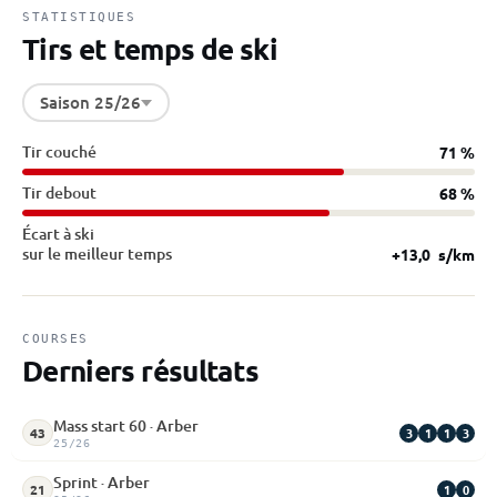
STATISTIQUES
Tirs et temps de ski
Saison 25/26
Tir couché
71 %
Tir debout
68 %
Écart à ski
sur le meilleur temps
+13,0
s/km
COURSES
Derniers résultats
Mass start 60 · Arber
3
1
1
3
43
25/26
Sprint · Arber
1
0
21