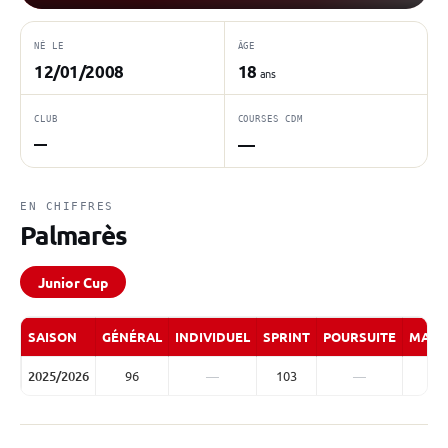
NÉ LE
ÂGE
12/01/2008
18
ans
CLUB
COURSES CDM
—
—
EN CHIFFRES
Palmarès
Junior Cup
SAISON
GÉNÉRAL
INDIVIDUEL
SPRINT
POURSUITE
MASS
2025/2026
96
—
103
—