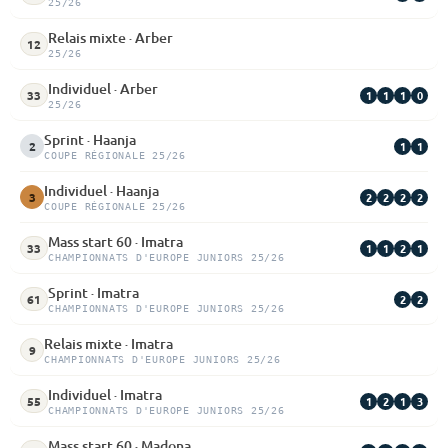
25/26
Relais mixte · Arber
12
25/26
Individuel · Arber
1
1
1
0
33
25/26
Sprint · Haanja
1
1
2
COUPE RÉGIONALE 25/26
Individuel · Haanja
2
2
2
2
3
COUPE RÉGIONALE 25/26
Mass start 60 · Imatra
1
1
2
1
33
CHAMPIONNATS D'EUROPE JUNIORS 25/26
Sprint · Imatra
2
2
61
CHAMPIONNATS D'EUROPE JUNIORS 25/26
Relais mixte · Imatra
9
CHAMPIONNATS D'EUROPE JUNIORS 25/26
Individuel · Imatra
1
2
1
3
55
CHAMPIONNATS D'EUROPE JUNIORS 25/26
Mass start 60 · Madona