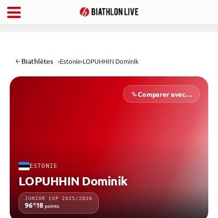
Biathlètes
›
Estonie
›
LOPUHHIN Dominik
Comparer avec…
ESTONIE
LOPUHHIN Dominik
JUNIOR CUP 2025/2026
e
96
18
points