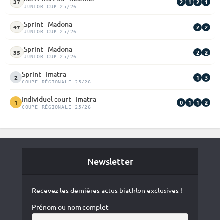
2
1
2
1
37
JUNIOR CUP 25/26
Sprint · Madona
2
2
47
JUNIOR CUP 25/26
Sprint · Madona
2
2
35
JUNIOR CUP 25/26
Sprint · Imatra
1
3
2
COUPE RÉGIONALE 25/26
Individuel court · Imatra
0
1
1
2
1
COUPE RÉGIONALE 25/26
Newsletter
Recevez les dernières actus biathlon exclusives !
Prénom ou nom complet