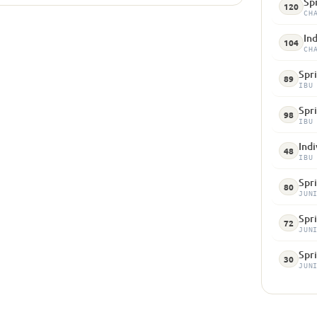
Spr
120
CH
Ind
104
CH
Spri
89
IBU
Spri
98
IBU
Indi
48
IBU
Spri
80
JUN
Spr
72
JUN
Spr
30
JUN