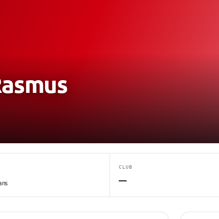
asmus
CLUB
—
ans