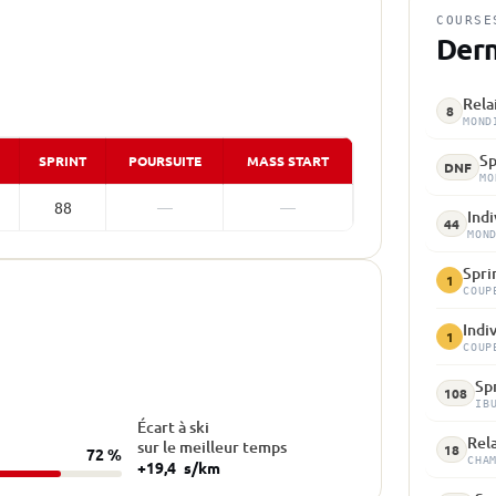
COURSE
Dern
Rela
8
MOND
Sp
SPRINT
POURSUITE
MASS START
DNF
MO
88
—
—
Indi
44
MON
Spri
1
COUP
Indi
1
COUP
Spr
108
IB
Écart à ski
Rela
sur le meilleur temps
18
72 %
CHA
+19,4
s/km