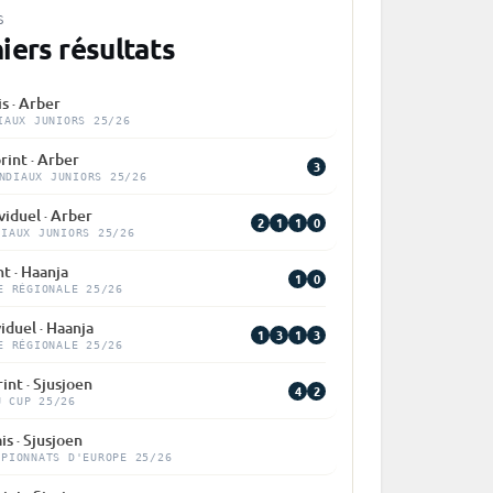
S
iers résultats
is · Arber
IAUX JUNIORS 25/26
rint · Arber
3
NDIAUX JUNIORS 25/26
viduel · Arber
2
1
1
0
DIAUX JUNIORS 25/26
nt · Haanja
1
0
E RÉGIONALE 25/26
viduel · Haanja
1
3
1
3
E RÉGIONALE 25/26
int · Sjusjoen
4
2
U CUP 25/26
is · Sjusjoen
MPIONNATS D'EUROPE 25/26