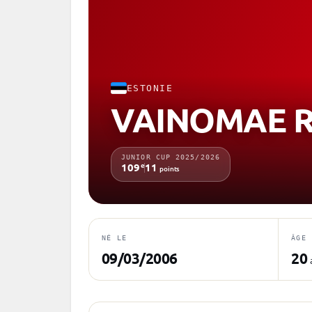
ESTONIE
VAINOMAE R
JUNIOR CUP 2025/2026
e
109
11
points
NÉ LE
ÂGE
09/03/2006
20