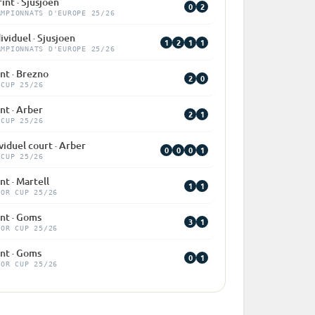
int · Sjusjoen
0
2
AMPIONNATS D'EUROPE 25/26
ividuel · Sjusjoen
1
2
1
1
AMPIONNATS D'EUROPE 25/26
nt · Brezno
2
0
 CUP 25/26
nt · Arber
2
1
 CUP 25/26
viduel court · Arber
0
0
0
1
 CUP 25/26
nt · Martell
1
1
IOR CUP 25/26
int · Goms
3
1
IOR CUP 25/26
int · Goms
0
1
IOR CUP 25/26