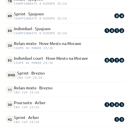
18
CHAMPIONNATS D'EUROPE 25/26
Sprint · Sjusjoen
0
4
69
CHAMPIONNATS D'EUROPE 25/26
Individuel · Sjusjoen
1
0
1
2
50
CHAMPIONNATS D'EUROPE 25/26
Relais mixte · Nove Mesto na Morave
20
COUPE DU MONDE 25/26
Individuel court · Nove Mesto na Morave
0
1
1
0
52
COUPE DU MONDE 25/26
Sprint · Brezno
DNS
IBU CUP 25/26
Relais mixte · Brezno
11
IBU CUP 25/26
Poursuite · Arber
1
1
0
1
30
IBU CUP 25/26
Sprint · Arber
1
1
42
IBU CUP 25/26