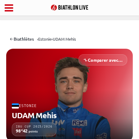
Biathlètes
›
Estonie
›
UDAM Mehis
Comparer avec…
ESTONIE
UDAM Mehis
IBU CUP 2025/2026
e
98
42
points