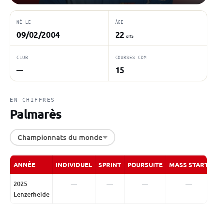
NÉ LE
ÂGE
09/02/2004
22
ans
CLUB
COURSES CDM
15
—
EN CHIFFRES
Palmarès
Championnats du monde
ANNÉE
INDIVIDUEL
SPRINT
POURSUITE
MASS START
2025
—
—
—
—
Lenzerheide