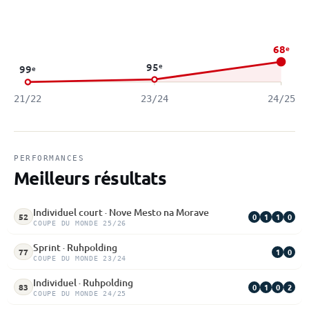
68
e
95
e
99
e
21/22
23/24
24/25
PERFORMANCES
Meilleurs résultats
Individuel court · Nove Mesto na Morave
0
1
1
0
52
COUPE DU MONDE 25/26
Sprint · Ruhpolding
1
0
77
COUPE DU MONDE 23/24
Individuel · Ruhpolding
0
1
0
2
83
COUPE DU MONDE 24/25