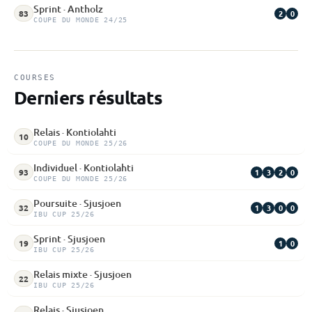
Sprint · Antholz
2
0
83
COUPE DU MONDE 24/25
COURSES
Derniers résultats
Relais · Kontiolahti
10
COUPE DU MONDE 25/26
Individuel · Kontiolahti
1
3
2
0
93
COUPE DU MONDE 25/26
Poursuite · Sjusjoen
1
3
0
0
32
IBU CUP 25/26
Sprint · Sjusjoen
1
0
19
IBU CUP 25/26
Relais mixte · Sjusjoen
22
IBU CUP 25/26
Relais · Sjusjoen