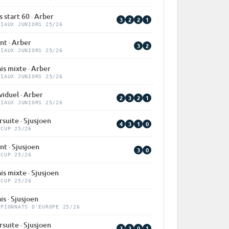
 start 60 · Arber
3
2
2
1
DIAUX JUNIORS 25/26
nt · Arber
3
2
DIAUX JUNIORS 25/26
is mixte · Arber
DIAUX JUNIORS 25/26
viduel · Arber
2
3
2
1
DIAUX JUNIORS 25/26
suite · Sjusjoen
4
3
1
0
 CUP 25/26
nt · Sjusjoen
3
0
 CUP 25/26
is mixte · Sjusjoen
 CUP 25/26
is · Sjusjoen
MPIONNATS D'EUROPE 25/26
suite · Sjusjoen
2
2
0
1