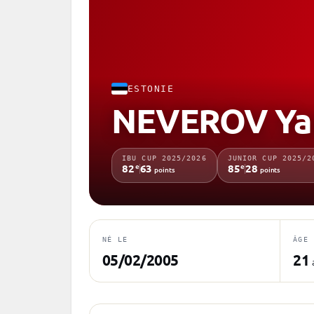
ESTONIE
NEVEROV Yar
IBU CUP 2025/2026
JUNIOR CUP 2025/2
e
e
82
63
85
28
points
points
NÉ LE
ÂGE
05/02/2005
21