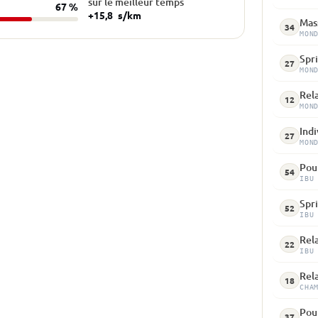
sur le meilleur temps
67 %
+15,8
s/km
Mass
34
MON
Spri
27
MON
Rela
12
MON
Indi
27
MON
Pour
54
IBU
Spri
52
IBU
Rela
22
IBU
Rela
18
CHA
Pour
37