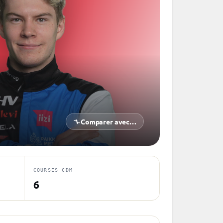
Comparer avec…
COURSES CDM
6