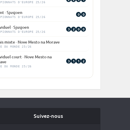
MPIONNATS D'EUROPE 25/26
nt · Sjusjoen
0
0
MPIONNATS D'EUROPE 25/26
viduel · Sjusjoen
3
2
0
0
MPIONNATS D'EUROPE 25/26
ais mixte · Nove Mesto na Morave
PE DU MONDE 25/26
viduel court · Nove Mesto na
3
1
1
2
ave
PE DU MONDE 25/26
Suivez-nous