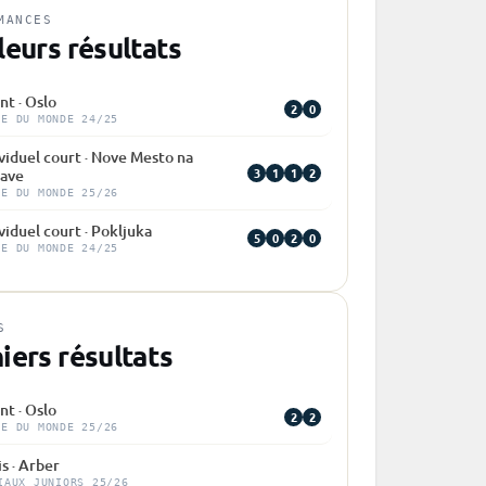
MANCES
leurs résultats
nt · Oslo
2
0
PE DU MONDE 24/25
viduel court · Nove Mesto na
3
1
1
2
ave
PE DU MONDE 25/26
viduel court · Pokljuka
5
0
2
0
PE DU MONDE 24/25
S
iers résultats
nt · Oslo
2
2
PE DU MONDE 25/26
is · Arber
IAUX JUNIORS 25/26