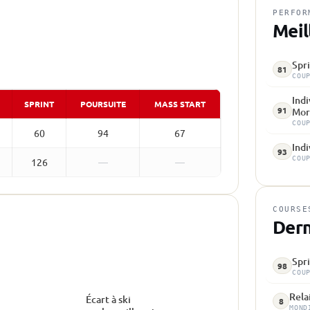
PERFOR
Meil
Spri
81
COU
Indi
SPRINT
POURSUITE
MASS START
91
Mor
COU
60
94
67
Indi
93
COU
126
—
—
COURSE
Dern
Spri
98
COU
Rela
Écart à ski
8
MOND