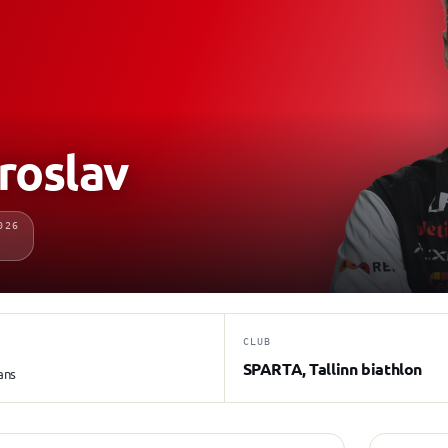
oslav
026
CLUB
SPARTA, Tallinn biathlon
ans