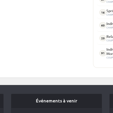
CHA
Spri
16
CHA
Indi
60
CHA
Rel
20
COU
Indi
91
Mor
COU
Événements à venir