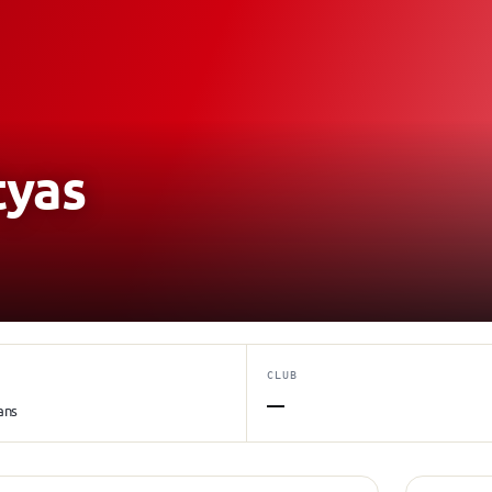
yas
CLUB
—
ans