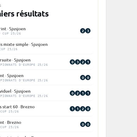
S
iers résultats
int · Sjusjoen
2
3
U CUP 25/26
is mixte simple · Sjusjoen
CUP 25/26
suite · Sjusjoen
0
3
2
1
MPIONNATS D'EUROPE 25/26
nt · Sjusjoen
0
0
MPIONNATS D'EUROPE 25/26
viduel · Sjusjoen
0
2
1
1
MPIONNATS D'EUROPE 25/26
 start 60 · Brezno
1
1
2
0
 CUP 25/26
nt · Brezno
0
0
 CUP 25/26