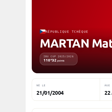
RÉPUBLIQUE TCHÈQUE
MARTAN Mat
IBU CUP 2025/2026
e
110
32
points
NÉ LE
ÂGE
21/01/2004
22