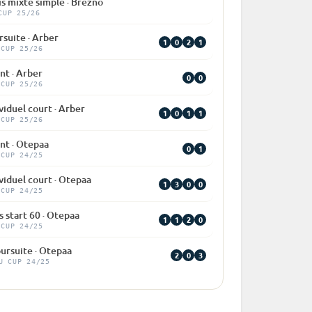
is mixte simple · Brezno
CUP 25/26
suite · Arber
1
0
2
1
 CUP 25/26
nt · Arber
0
0
 CUP 25/26
viduel court · Arber
1
0
1
1
 CUP 25/26
nt · Otepaa
0
1
 CUP 24/25
viduel court · Otepaa
1
3
0
0
 CUP 24/25
 start 60 · Otepaa
1
1
2
0
 CUP 24/25
ursuite · Otepaa
2
0
3
U CUP 24/25