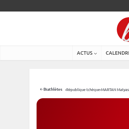
ACTUS
CALENDR
Biathlètes
›
République tchèque
›
MARTAN Matya