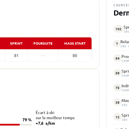
COURSE
Dern
Spr
102
IB
Rela
SPRINT
POURSUITE
MASS START
7
IBU 
81
—
80
Pour
54
CHA
Spri
58
CHA
Indi
75
CHA
Mass
38
IBU
Écart à ski
Spri
12
sur le meilleur temps
79 %
IBU
+7,6
s/km