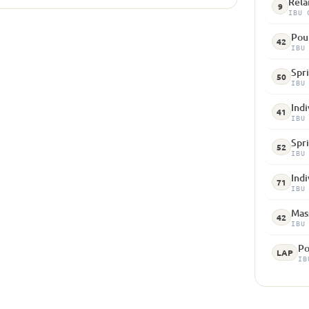
Rela
9
IBU 
Pour
42
IBU
Spri
50
IBU
Indi
41
IBU
Spri
52
IBU
Indi
71
IBU
Mass
42
IBU
Po
LAP
IB