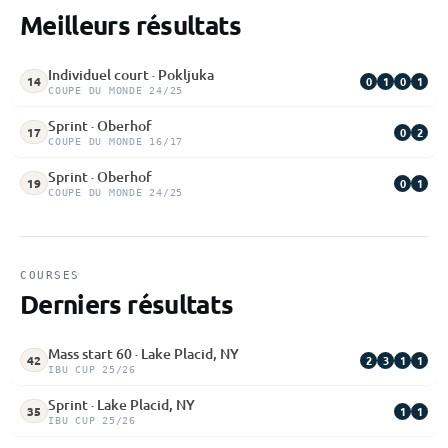
Meilleurs résultats
Individuel court · Pokljuka
0
1
0
1
14
COUPE DU MONDE 24/25
Sprint · Oberhof
0
2
17
COUPE DU MONDE 16/17
Sprint · Oberhof
0
1
19
COUPE DU MONDE 24/25
COURSES
Derniers résultats
Mass start 60 · Lake Placid, NY
2
3
1
1
42
IBU CUP 25/26
Sprint · Lake Placid, NY
1
1
35
IBU CUP 25/26