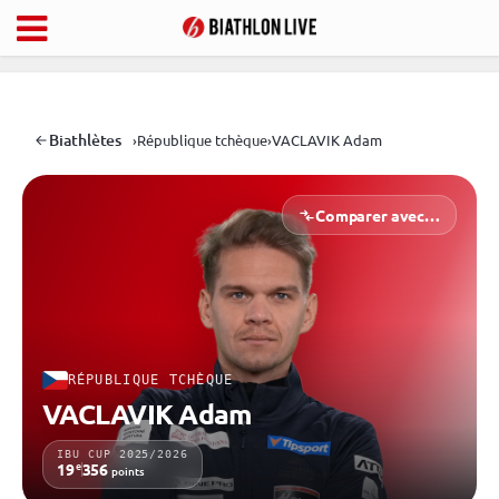
Biathlètes
›
République tchèque
›
VACLAVIK Adam
Comparer avec…
RÉPUBLIQUE TCHÈQUE
VACLAVIK Adam
IBU CUP 2025/2026
e
19
356
points