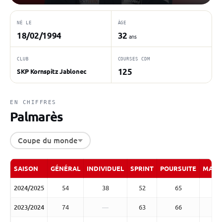
NÉ LE
ÂGE
18/02/1994
32
ans
CLUB
COURSES CDM
125
SKP Kornspitz Jablonec
EN CHIFFRES
Palmarès
Coupe du monde
SAISON
GÉNÉRAL
INDIVIDUEL
SPRINT
POURSUITE
MASS
2024/2025
54
38
52
65
2023/2024
74
—
63
66