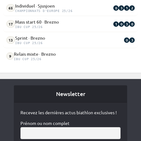
Individuel · Sjusjoen
0
3
1
2
65
CHAMPIONNATS D'EUROPE 25/26
Mass start 60 · Brezno
1
0
3
0
17
IBU CUP 25/26
Sprint · Brezno
0
3
13
IBU CUP 25/26
Relais mixte · Brezno
9
IBU CUP 25/26
Newsletter
Recevez les dernières actus biathlon exclusives !
Prénom ou nom complet