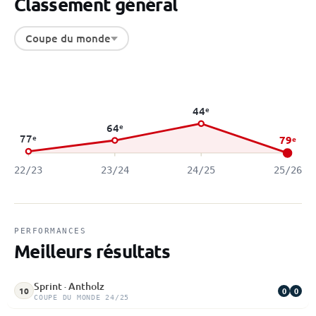
Classement général
Coupe du monde
44
e
64
e
77
e
79
e
22/23
23/24
24/25
25/26
PERFORMANCES
Meilleurs résultats
Sprint · Antholz
0
0
10
COUPE DU MONDE 24/25