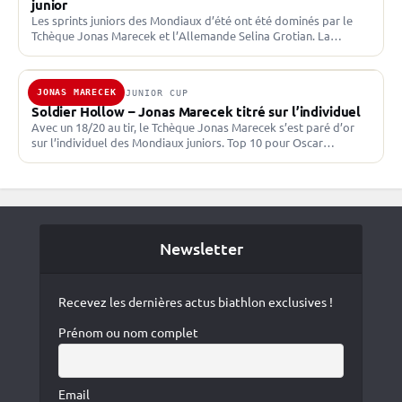
junior
Les sprints juniors des Mondiaux d’été ont été dominés par le
Tchèque Jonas Marecek et l’Allemande Selina Grotian. La
République Tchèque et l’Allemagne à la fête…
JONAS MARECEK
24 FÉV. 2022 · JUNIOR CUP
Soldier Hollow – Jonas Marecek titré sur l’individuel
Avec un 18/20 au tir, le Tchèque Jonas Marecek s’est paré d’or
sur l’individuel des Mondiaux juniors. Top 10 pour Oscar
Lombardot. Marecek devant les Norvégiens…
Newsletter
Recevez les dernières actus biathlon exclusives !
Prénom ou nom complet
Email