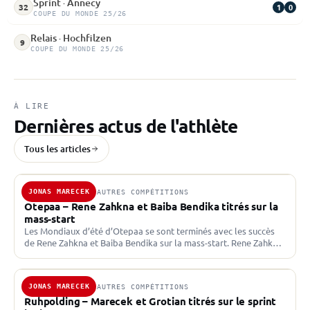
Sprint · Annecy
1
0
32
COUPE DU MONDE 25/26
Relais · Hochfilzen
9
COUPE DU MONDE 25/26
À LIRE
Dernières actus de l'athlète
Tous les articles
JONAS MARECEK
25 AOÛT 2024 · AUTRES COMPÉTITIONS
Otepaa – Rene Zahkna et Baiba Bendika titrés sur la
mass-start
Les Mondiaux d’été d’Otepaa se sont terminés avec les succès
de Rene Zahkna et Baiba Bendika sur la mass-start. Rene Zahkna
triomphe sur ses terres Une…
JONAS MARECEK
27 AOÛT 2022 · AUTRES COMPÉTITIONS
Ruhpolding – Marecek et Grotian titrés sur le sprint