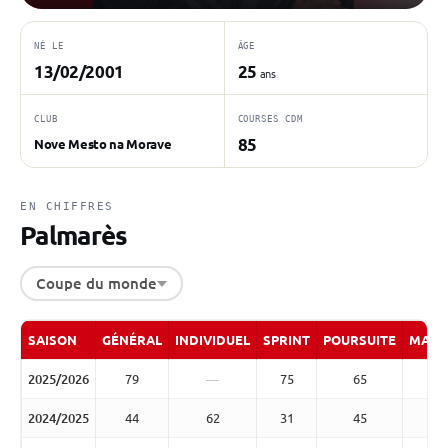
NÉ LE
ÂGE
13/02/2001
25
ans
CLUB
COURSES CDM
85
Nove Mesto na Morave
EN CHIFFRES
Palmarès
Coupe du monde
SAISON
GÉNÉRAL
INDIVIDUEL
SPRINT
POURSUITE
MASS
2025/2026
79
—
75
65
2024/2025
44
62
31
45