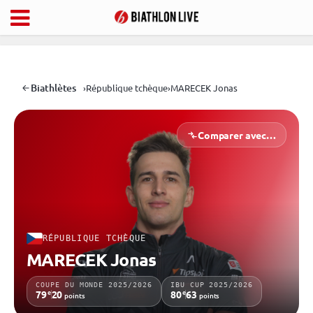
Biathlètes
›
République tchèque
›
MARECEK Jonas
Comparer avec…
RÉPUBLIQUE TCHÈQUE
MARECEK Jonas
COUPE DU MONDE 2025/2026
IBU CUP 2025/2026
e
e
79
20
80
63
points
points