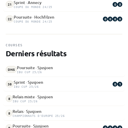
Sprint · Annecy
0
0
21
COUPE DU MONDE 24/25
Poursuite · Hochfilzen
0
0
0
0
22
COUPE DU MONDE 24/25
COURSES
Derniers résultats
Poursuite · Sjusjoen
DNS
IBU CUP 25/26
Sprint · Sjusjoen
0
1
38
IBU CUP 25/26
Relais mixte · Sjusjoen
8
IBU CUP 25/26
Relais · Sjusjoen
8
CHAMPIONNATS D'EUROPE 25/26
Poursuite · Sjusjoen
0
0
0
0
9