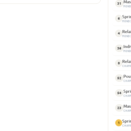
Mass
31
MON
Spri
6
MOND
Rela
4
MOND
Indi
36
MON
Relai
8
CHAM
Pour
52
CHA
Spri
54
CHA
Mass
23
CHA
Spri
1
CHAM