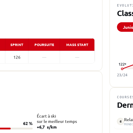
EVOLUT
Clas
Juni
SPRINT
POURSUITE
MASS START
126
—
—
122
e
23/24
COURSE
Dern
Écart à ski
Rela
sur le meilleur temps
6
62 %
MOND
+6,7
s/km