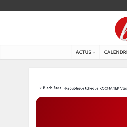
ACTUS
CALENDR
Biathlètes
›
République tchèque
›
KOCMANEK Vlad