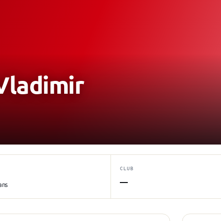
ladimir
CLUB
—
ans