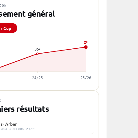
ION
sement général
or Cup
2
e
35
e
24/25
25/26
S
iers résultats
is · Arber
IAUX JUNIORS 25/26