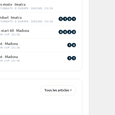
is mixte · Imatra
PIONNATS D'EUROPE JUNIORS 25/26
iduel · Imatra
1
1
0
1
PIONNATS D'EUROPE JUNIORS 25/26
 start 60 · Madona
0
0
2
0
OR CUP 25/26
nt · Madona
1
0
OR CUP 25/26
nt · Madona
1
1
OR CUP 25/26
Tous les articles