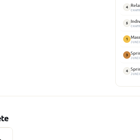
Rela
4
CHAM
Indiv
5
CHAM
Mass
1
JUNI
Spri
3
JUNI
Spri
4
JUNI
ète
r