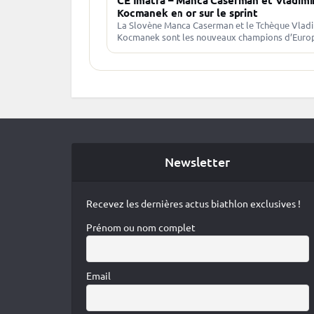
Kocmanek en or sur le sprint
La Slovène Manca Caserman et le Tchèque Vladi
Kocmanek sont les nouveaux champions d’Euro
juniors du sprint Résultats sprint dames : Résult
sprint hommes : Crédit…
Newsletter
Recevez les dernières actus biathlon exclusives !
Prénom ou nom complet
Email