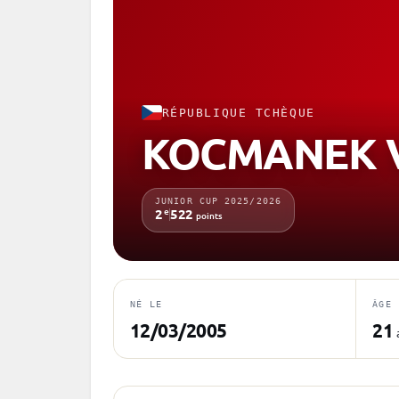
RÉPUBLIQUE TCHÈQUE
KOCMANEK V
JUNIOR CUP 2025/2026
e
2
522
points
NÉ LE
ÂGE
12/03/2005
21