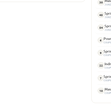
Mass
30
JUN
Spr
45
JUN
Spr
54
JUN
Pour
6
COUP
Sprin
9
COUP
Indi
22
COU
Spri
7
COUP
Mass
10
COU