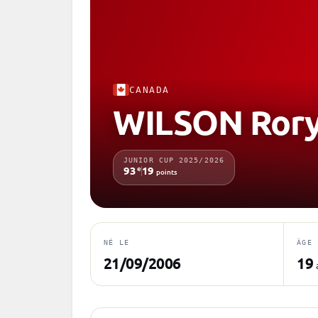
CANADA
WILSON Ror
JUNIOR CUP 2025/2026
e
93
19
points
NÉ LE
ÂGE
21/09/2006
19