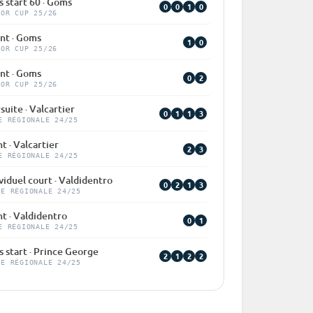
 start 60 · Goms
0
0
1
0
IOR CUP 25/26
int · Goms
1
0
IOR CUP 25/26
int · Goms
0
2
IOR CUP 25/26
suite · Valcartier
0
1
1
3
E RÉGIONALE 24/25
t · Valcartier
2
3
E RÉGIONALE 24/25
viduel court · Valdidentro
0
2
1
3
PE RÉGIONALE 24/25
nt · Valdidentro
0
1
E RÉGIONALE 24/25
 start · Prince George
2
1
2
2
PE RÉGIONALE 24/25