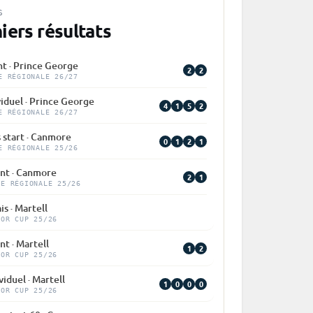
S
iers résultats
nt · Prince George
2
2
E RÉGIONALE 26/27
viduel · Prince George
4
1
5
2
E RÉGIONALE 26/27
 start · Canmore
0
1
2
1
E RÉGIONALE 25/26
int · Canmore
2
1
PE RÉGIONALE 25/26
is · Martell
IOR CUP 25/26
nt · Martell
1
2
IOR CUP 25/26
viduel · Martell
1
0
0
0
IOR CUP 25/26