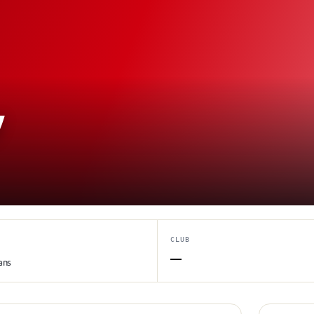
y
CLUB
—
ans