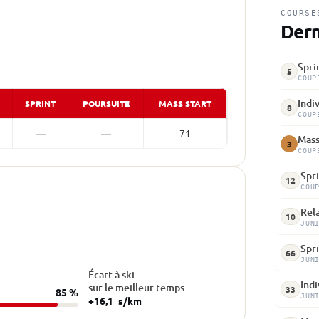
COURSE
Dern
Spri
5
COUP
Indi
SPRINT
POURSUITE
MASS START
8
COUP
—
—
71
Mass
3
COUP
Spr
12
COU
Rela
10
JUN
Spri
66
JUN
Écart à ski
Indi
sur le meilleur temps
33
85 %
JUN
+16,1
s/km