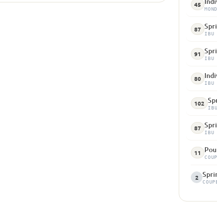
Indi
45
MON
Spri
87
IBU
Spri
91
IBU
Indi
80
IBU
Spr
102
IB
Spri
87
IBU
Pour
11
COU
Sprin
2
COUP