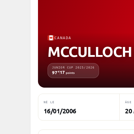
CANADA
MCCULLOCH 
JUNIOR CUP 2025/2026
e
17
97
points
NÉ LE
ÂGE
16/01/2006
20