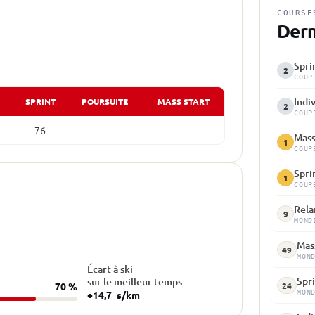
COURSE
Dern
Spri
2
COUP
Indi
SPRINT
POURSUITE
MASS START
2
COUP
76
—
—
Mass
1
COUP
Spri
1
COUP
Rela
9
MOND
Mass
49
MON
Écart à ski
Spri
sur le meilleur temps
24
70 %
+14,7
s/km
MON