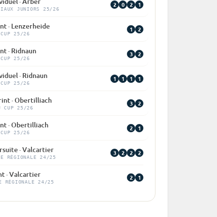
viduel · Arber
2
0
2
1
DIAUX JUNIORS 25/26
nt · Lenzerheide
1
2
 CUP 25/26
nt · Ridnaun
3
2
 CUP 25/26
viduel · Ridnaun
1
1
1
1
 CUP 25/26
int · Obertilliach
3
2
U CUP 25/26
nt · Obertilliach
2
1
 CUP 25/26
suite · Valcartier
3
2
2
2
PE RÉGIONALE 24/25
t · Valcartier
2
1
E RÉGIONALE 24/25