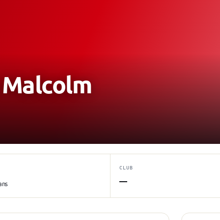
Malcolm
CLUB
—
ans