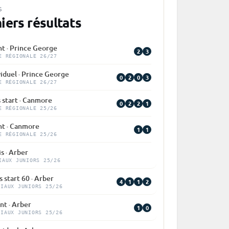
S
iers résultats
nt · Prince George
2
3
E RÉGIONALE 26/27
viduel · Prince George
0
2
0
3
E RÉGIONALE 26/27
 start · Canmore
0
2
2
1
E RÉGIONALE 25/26
nt · Canmore
1
1
E RÉGIONALE 25/26
is · Arber
IAUX JUNIORS 25/26
 start 60 · Arber
4
1
1
2
DIAUX JUNIORS 25/26
nt · Arber
1
0
DIAUX JUNIORS 25/26