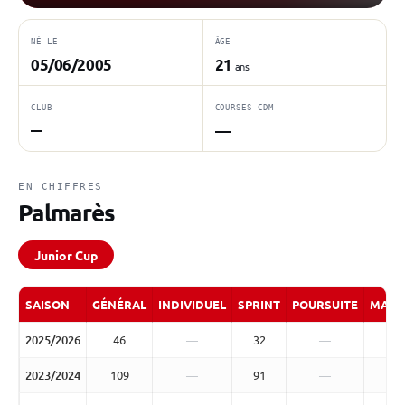
NÉ LE
ÂGE
05/06/2005
21
ans
CLUB
COURSES CDM
—
—
EN CHIFFRES
Palmarès
Junior Cup
SAISON
GÉNÉRAL
INDIVIDUEL
SPRINT
POURSUITE
MASS
2025/2026
46
—
32
—
2023/2024
109
—
91
—