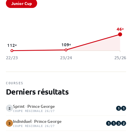
Junior Cup
46
e
109
e
112
e
22/23
23/24
25/26
COURSES
Derniers résultats
Sprint · Prince George
1
1
2
COUPE RÉGIONALE 26/27
Individuel · Prince George
1
1
3
2
3
COUPE RÉGIONALE 26/27