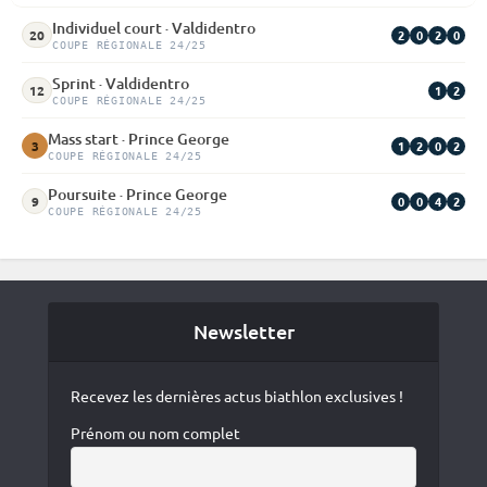
Individuel court · Valdidentro
2
0
2
0
20
COUPE RÉGIONALE 24/25
Sprint · Valdidentro
1
2
12
COUPE RÉGIONALE 24/25
Mass start · Prince George
1
2
0
2
3
COUPE RÉGIONALE 24/25
Poursuite · Prince George
0
0
4
2
9
COUPE RÉGIONALE 24/25
Newsletter
Recevez les dernières actus biathlon exclusives !
Prénom ou nom complet