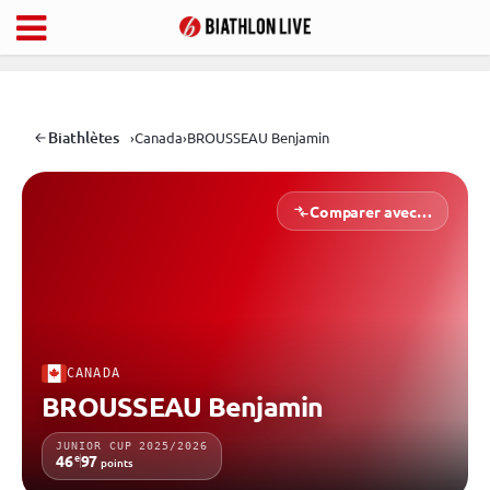
Biathlètes
›
Canada
›
BROUSSEAU Benjamin
Comparer avec…
CANADA
BROUSSEAU Benjamin
JUNIOR CUP 2025/2026
e
46
97
points