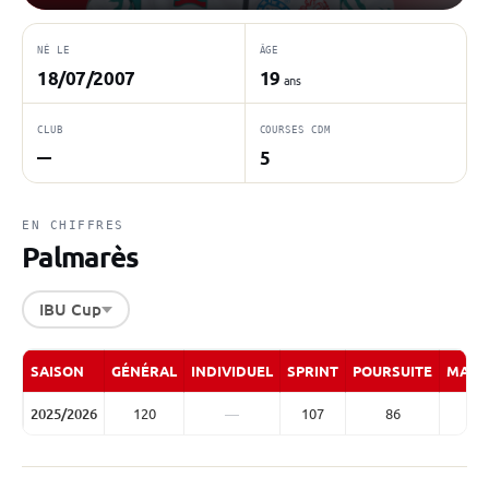
NÉ LE
ÂGE
18/07/2007
19
ans
CLUB
COURSES CDM
5
—
EN CHIFFRES
Palmarès
IBU Cup
SAISON
GÉNÉRAL
INDIVIDUEL
SPRINT
POURSUITE
MASS
2025/2026
120
—
107
86