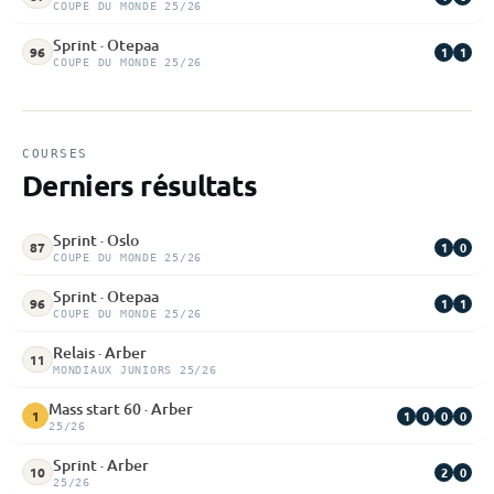
COUPE DU MONDE 25/26
Sprint · Otepaa
1
1
96
COUPE DU MONDE 25/26
COURSES
Derniers résultats
Sprint · Oslo
1
0
87
COUPE DU MONDE 25/26
Sprint · Otepaa
1
1
96
COUPE DU MONDE 25/26
Relais · Arber
11
MONDIAUX JUNIORS 25/26
Mass start 60 · Arber
1
0
0
0
1
25/26
Sprint · Arber
2
0
10
25/26