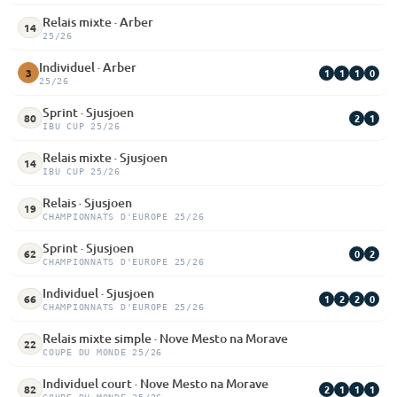
Relais mixte · Arber
14
25/26
Individuel · Arber
1
1
1
0
3
25/26
Sprint · Sjusjoen
2
1
80
IBU CUP 25/26
Relais mixte · Sjusjoen
14
IBU CUP 25/26
Relais · Sjusjoen
19
CHAMPIONNATS D'EUROPE 25/26
Sprint · Sjusjoen
0
2
62
CHAMPIONNATS D'EUROPE 25/26
Individuel · Sjusjoen
1
2
2
0
66
CHAMPIONNATS D'EUROPE 25/26
Relais mixte simple · Nove Mesto na Morave
22
COUPE DU MONDE 25/26
Individuel court · Nove Mesto na Morave
2
1
1
1
82