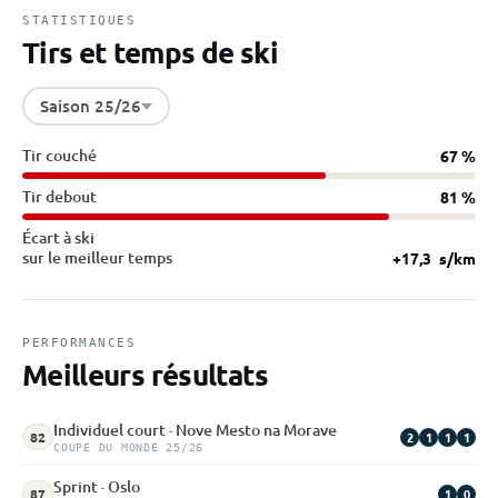
STATISTIQUES
Tirs et temps de ski
Saison 25/26
Tir couché
67 %
Tir debout
81 %
Écart à ski
sur le meilleur temps
+17,3
s/km
PERFORMANCES
Meilleurs résultats
Individuel court · Nove Mesto na Morave
2
1
1
1
82
COUPE DU MONDE 25/26
Sprint · Oslo
1
0
87