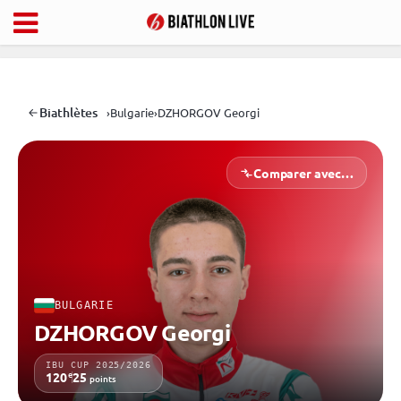
Biathlètes
›
Bulgarie
›
DZHORGOV Georgi
Comparer avec…
BULGARIE
DZHORGOV Georgi
IBU CUP 2025/2026
e
120
25
points