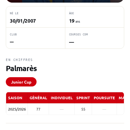
NÉ LE
ÂGE
30/01/2007
19
ans
CLUB
COURSES CDM
—
—
EN CHIFFRES
Palmarès
Junior Cup
SAISON
GÉNÉRAL
INDIVIDUEL
SPRINT
POURSUITE
MASS
2025/2026
77
—
55
—