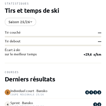
STATISTIQUES
Tirs et temps de ski
Saison 25/26
Tir couché
—
Tir debout
—
Écart à ski
sur le meilleur temps
+29,6
s/km
COURSES
Derniers résultats
Individuel court · Bansko
0
1
3
2
3
COUPE RÉGIONALE 25/26
Sprint · Bansko
3
2
4