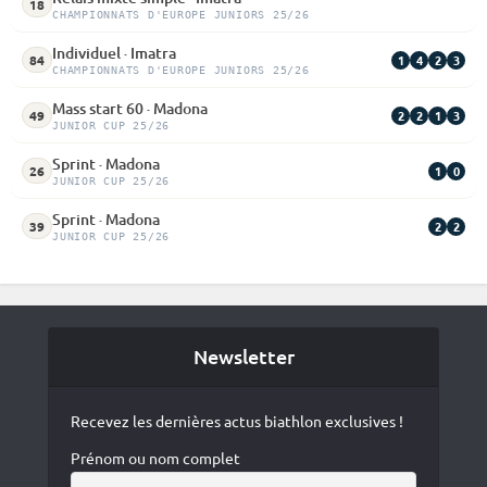
18
CHAMPIONNATS D'EUROPE JUNIORS 25/26
Individuel · Imatra
1
4
2
3
84
CHAMPIONNATS D'EUROPE JUNIORS 25/26
Mass start 60 · Madona
2
2
1
3
49
JUNIOR CUP 25/26
Sprint · Madona
1
0
26
JUNIOR CUP 25/26
Sprint · Madona
2
2
39
JUNIOR CUP 25/26
Newsletter
Recevez les dernières actus biathlon exclusives !
Prénom ou nom complet