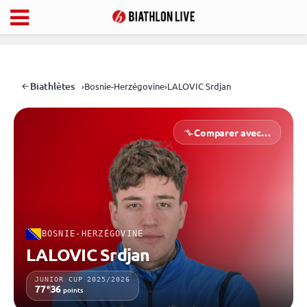
Biathlètes
›
Bosnie-Herzégovine
›
LALOVIC Srdjan
Comparer avec…
BOSNIE-HERZÉGOVINE
LALOVIC Srdjan
JUNIOR CUP 2025/2026
e
77
36
points