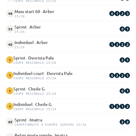
COUPE RÉGIONALE 25/26
Mass start 60 · Arber
0
1
2
3
48
25/26
Sprint · Arber
0
1
33
25/26
Individuel · Arber
1
2
2
2
45
25/26
Sprint · Dvorista Pale
2
1
1
COUPE RÉGIONALE 25/26
Individuel court · Dvorista Pale
0
2
2
1
1
COUPE RÉGIONALE 25/26
Sprint · Cheile G.
0
1
1
COUPE RÉGIONALE 25/26
Individuel · Cheile G.
1
2
1
2
1
COUPE RÉGIONALE 25/26
Sprint · Imatra
2
2
65
CHAMPIONNATS D'EUROPE JUNIORS 25/26
Relais mixte simple · Imatra