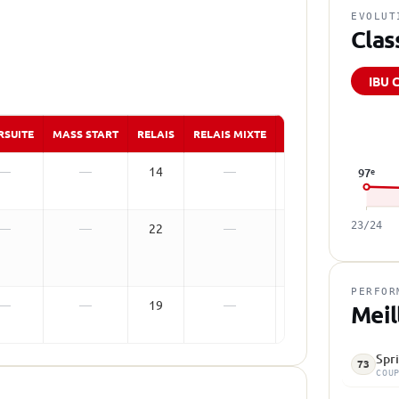
EVOLUT
Clas
IBU 
RSUITE
MASS START
RELAIS
RELAIS MIXTE
RELAIS MIXTE SIMPL
—
—
14
—
—
97
e
23/24
—
—
22
—
—
PERFOR
—
—
19
—
—
Meil
Spri
73
COU