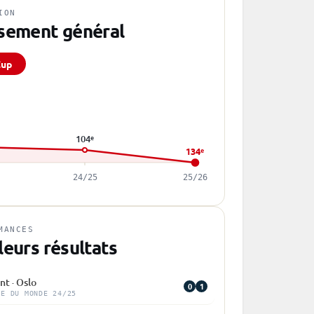
ION
sement général
Cup
E
104
e
134
e
24/25
25/26
MANCES
leurs résultats
nt · Oslo
0
1
PE DU MONDE 24/25