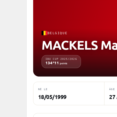
BELGIQUE
MACKELS Ma
IBU CUP 2025/2026
e
134
11
points
NÉ LE
ÂGE
18/05/1999
27