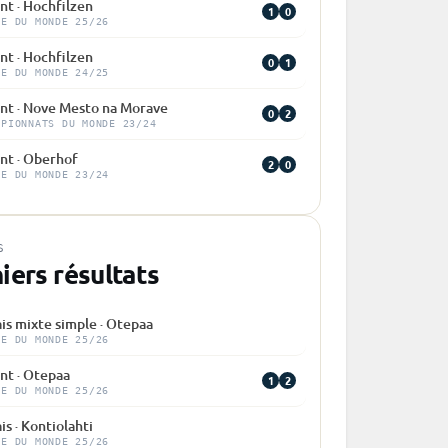
nt · Hochfilzen
1
0
PE DU MONDE 25/26
nt · Hochfilzen
0
1
PE DU MONDE 24/25
int · Nove Mesto na Morave
0
2
MPIONNATS DU MONDE 23/24
nt · Oberhof
2
0
PE DU MONDE 23/24
S
iers résultats
is mixte simple · Otepaa
PE DU MONDE 25/26
nt · Otepaa
1
2
PE DU MONDE 25/26
is · Kontiolahti
PE DU MONDE 25/26