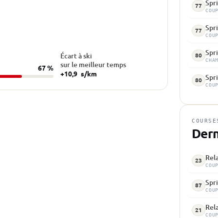
Spri
77
COU
Spri
77
COU
Spr
Écart à ski
80
CHA
sur le meilleur temps
67 %
+10,9
s/km
Spri
80
COU
COURSE
Dern
Rela
23
COU
Spri
87
COU
Rela
21
COU