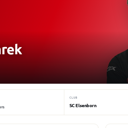
rek
CLUB
SC Elsenborn
ans