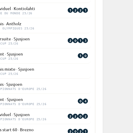
viduel · Kontiolahti
1
2
2
1
PE DU MONDE 25/26
is · Antholz
X OLYMPIQUES 25/26
suite · Sjusjoen
2
0
1
3
 CUP 25/26
nt · Sjusjoen
1
0
 CUP 25/26
is mixte · Sjusjoen
 CUP 25/26
is · Sjusjoen
MPIONNATS D'EUROPE 25/26
nt · Sjusjoen
0
4
MPIONNATS D'EUROPE 25/26
viduel · Sjusjoen
2
2
0
2
MPIONNATS D'EUROPE 25/26
 start 60 · Brezno
2
0
2
1