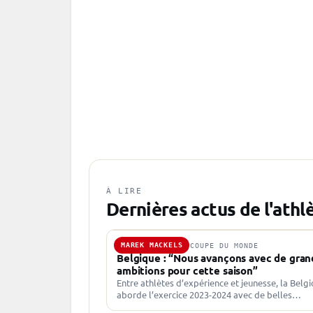
À LIRE
Dernières actus de l'athl
MAREK MACKELS
24 NOV. 2023 · COUPE DU MONDE
Belgique : “Nous avançons avec de gran
ambitions pour cette saison”
Entre athlètes d’expérience et jeunesse, la Belg
aborde l’exercice 2023-2024 avec de belles
ambitions. Une saison prometteuse pour une na