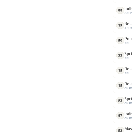
Indi
88
COU
Rela
19
JEU
Pour
50
IBU
Spri
33
IBU
Rela
15
IBU
Rela
15
CHA
Spri
93
CHA
Indi
87
CHA
Mass
53