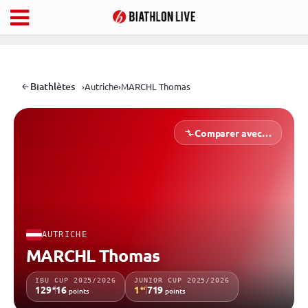
Biathlètes
›
Autriche
›
MARCHL Thomas
Comparer avec…
AUTRICHE
MARCHL Thomas
IBU CUP 2025/2026
JUNIOR CUP 2025/2026
e
er
129
16
1
719
points
points