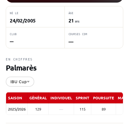
NÉ LE
ÂGE
24/02/2005
21
ans
CLUB
COURSES CDM
—
—
EN CHIFFRES
Palmarès
IBU Cup
SAISON
GÉNÉRAL
INDIVIDUEL
SPRINT
POURSUITE
MASS
2025/2026
129
—
115
89