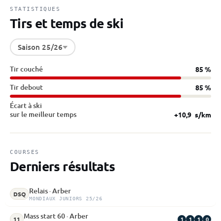
STATISTIQUES
Tirs et temps de ski
Saison 25/26
Tir couché
85 %
Tir debout
85 %
Écart à ski
sur le meilleur temps
+10,9
s/km
COURSES
Derniers résultats
Relais · Arber
DSQ
MONDIAUX JUNIORS 25/26
Mass start 60 · Arber
1
1
1
0
11