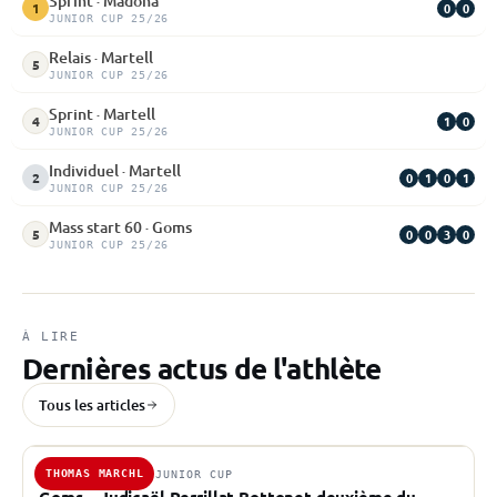
Sprint · Madona
0
0
1
JUNIOR CUP 25/26
Relais · Martell
5
JUNIOR CUP 25/26
Sprint · Martell
1
0
4
JUNIOR CUP 25/26
Individuel · Martell
0
1
0
1
2
JUNIOR CUP 25/26
Mass start 60 · Goms
0
0
3
0
5
JUNIOR CUP 25/26
À LIRE
Dernières actus de l'athlète
Tous les articles
THOMAS MARCHL
13 DÉC. 2025 · JUNIOR CUP