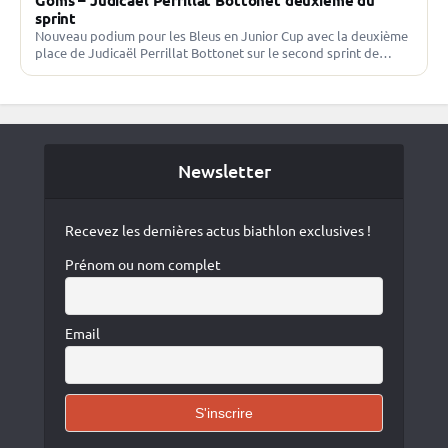
Goms – Judicaël Perrillat Bottonet deuxième du
sprint
Nouveau podium pour les Bleus en Junior Cup avec la deuxième
place de Judicaël Perrillat Bottonet sur le second sprint de
Goms en Junior Cup derrière…
Newsletter
Recevez les dernières actus biathlon exclusives !
Prénom ou nom complet
Email