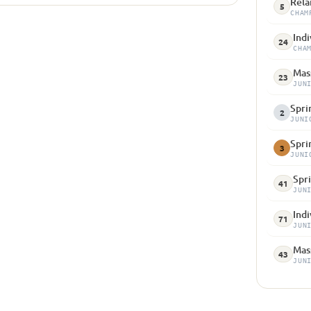
Rela
5
CHAM
Indi
24
CHA
Mass
23
JUN
Spri
2
JUNI
Spri
3
JUNI
Spri
41
JUN
Indi
71
JUN
Mass
43
JUN