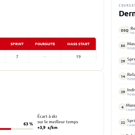
COURSE
Dern
Re
DSQ
MO
Mass
SPRINT
POURSUITE
MASS START
50
MON
7
—
19
Spri
29
MON
Rela
14
MON
Indi
29
MON
Mass
4
CHAM
Écart à ski
Spri
sur le meilleur temps
22
63 %
CHA
+3,9
s/km