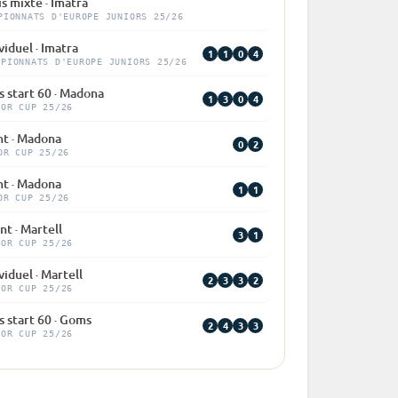
is mixte · Imatra
PIONNATS D'EUROPE JUNIORS 25/26
viduel · Imatra
1
1
0
4
MPIONNATS D'EUROPE JUNIORS 25/26
 start 60 · Madona
1
3
0
4
IOR CUP 25/26
nt · Madona
0
2
OR CUP 25/26
nt · Madona
1
1
OR CUP 25/26
nt · Martell
3
1
IOR CUP 25/26
viduel · Martell
2
3
3
2
IOR CUP 25/26
 start 60 · Goms
2
4
3
3
IOR CUP 25/26