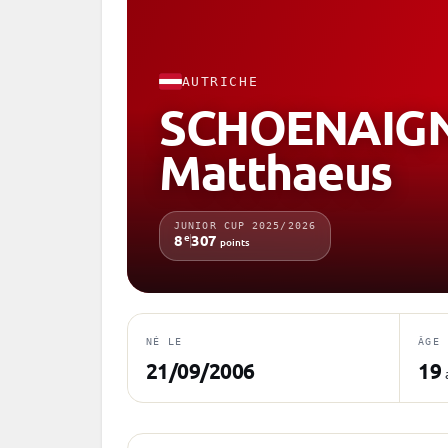
AUTRICHE
SCHOENAIG
Matthaeus
JUNIOR CUP 2025/2026
e
8
307
points
NÉ LE
ÂGE
21/09/2006
19