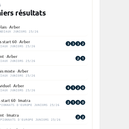
S
iers résultats
lais · Arber
NDIAUX JUNIORS 25/26
 start 60 · Arber
3
3
3
2
DIAUX JUNIORS 25/26
nt · Arber
2
1
DIAUX JUNIORS 25/26
is mixte · Arber
DIAUX JUNIORS 25/26
viduel · Arber
4
1
2
0
DIAUX JUNIORS 25/26
 start 60 · Imatra
2
1
0
0
PIONNATS D'EUROPE JUNIORS 25/26
nt · Imatra
2
2
MPIONNATS D'EUROPE JUNIORS 25/26