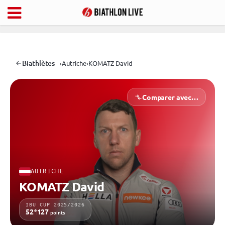
Biathlètes
›
Autriche
›
KOMATZ David
Comparer avec…
AUTRICHE
KOMATZ David
IBU CUP 2025/2026
e
52
127
points