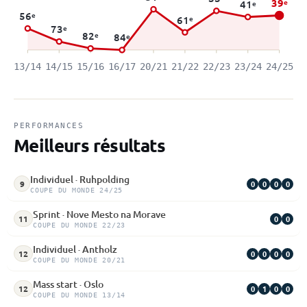
39
e
41
e
56
e
61
e
73
e
82
e
84
e
13/14
14/15
15/16
16/17
20/21
21/22
22/23
23/24
24/25
PERFORMANCES
Meilleurs résultats
Individuel · Ruhpolding
0
0
0
0
9
COUPE DU MONDE 24/25
Sprint · Nove Mesto na Morave
0
0
11
COUPE DU MONDE 22/23
Individuel · Antholz
0
0
0
0
12
COUPE DU MONDE 20/21
Mass start · Oslo
0
1
0
0
12
COUPE DU MONDE 13/14