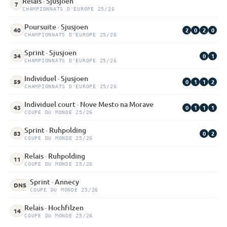
Relais · Sjusjoen
7
CHAMPIONNATS D'EUROPE 25/26
Poursuite · Sjusjoen
2
0
2
0
40
CHAMPIONNATS D'EUROPE 25/26
Sprint · Sjusjoen
0
1
34
CHAMPIONNATS D'EUROPE 25/26
Individuel · Sjusjoen
0
1
1
2
59
CHAMPIONNATS D'EUROPE 25/26
Individuel court · Nove Mesto na Morave
0
1
1
1
43
COUPE DU MONDE 25/26
Sprint · Ruhpolding
0
2
83
COUPE DU MONDE 25/26
Relais · Ruhpolding
11
COUPE DU MONDE 25/26
Sprint · Annecy
DNS
COUPE DU MONDE 25/26
Relais · Hochfilzen
14
COUPE DU MONDE 25/26