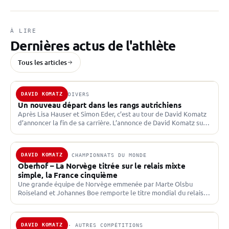
À LIRE
Dernières actus de l'athlète
Tous les articles
DAVID KOMATZ
11 MAI 2026 · DIVERS
Un nouveau départ dans les rangs autrichiens
Après Lisa Hauser et Simon Eder, c’est au tour de David Komatz
d’annoncer la fin de sa carrière. L’annonce de David Komatz sur
ses réseaux sociaux…
DAVID KOMATZ
16 FÉV. 2023 · CHAMPIONNATS DU MONDE
Oberhof – La Norvège titrée sur le relais mixte
simple, la France cinquième
Une grande équipe de Norvège emmenée par Marte Olsbu
Roiseland et Johannes Boe remporte le titre mondial du relais
mixte simple. L’Autriche et l’Italie complètent le…
DAVID KOMATZ
11 SEPT. 2021 · AUTRES COMPÉTITIONS