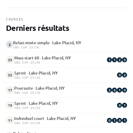
COURSES
Derniers résultats
Relais mixte simple · Lake Placid, NY
2
IBU CUP 25/26
Mass start 60 · Lake Placid, NY
1
1
2
0
23
IBU CUP 25/26
Sprint · Lake Placid, NY
0
2
22
IBU CUP 25/26
Poursuite · Lake Placid, NY
2
0
1
0
17
IBU CUP 25/26
Sprint · Lake Placid, NY
0
1
13
IBU CUP 25/26
Individuel court · Lake Placid, NY
0
1
0
1
11
IBU CUP 25/26