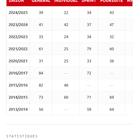
SAISON
GÉNÉRAL
INDIVIDUEL
SPRINT
POURSUITE
MASS
2024/2025
39
22
34
43
2023/2024
41
42
37
47
2022/2023
33
24
34
32
2021/2022
61
25
79
60
2020/2021
31
25
33
36
2016/2017
84
—
72
—
2015/2016
82
46
—
—
2014/2015
73
60
71
69
2013/2014
56
—
59
64
STATISTIQUES