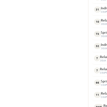
Indi
31
COU
Rela
10
JEU
Spri
73
JEU
Indi
32
JEU
Rela
7
JEUX
Rela
7
COUP
Spri
66
COU
Rela
11
COU
Re
DNF