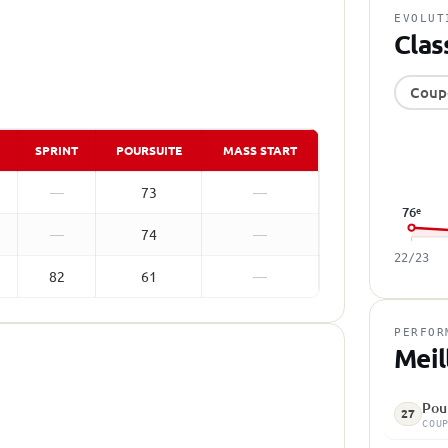
EVOLUT
Clas
Coup
SPRINT
POURSUITE
MASS START
—
73
—
76
e
—
74
—
22/23
82
61
—
PERFOR
Meil
Pour
27
COU