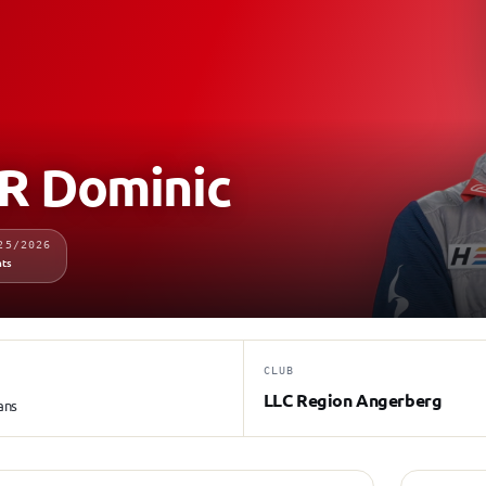
 Dominic
25/2026
nts
CLUB
LLC Region Angerberg
ans