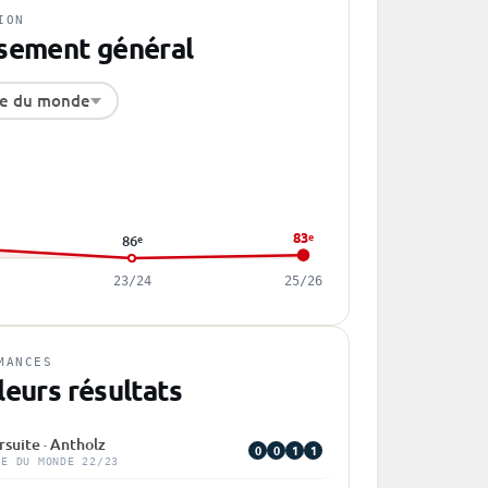
ION
sement général
e du monde
83
e
86
e
23/24
25/26
MANCES
leurs résultats
suite · Antholz
0
0
1
1
PE DU MONDE 22/23