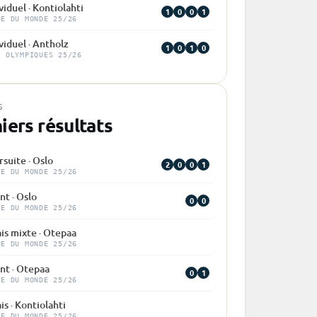
viduel · Kontiolahti
1
0
0
1
PE DU MONDE 25/26
viduel · Antholz
1
0
1
0
X OLYMPIQUES 25/26
S
iers résultats
suite · Oslo
2
0
0
1
PE DU MONDE 25/26
nt · Oslo
0
0
PE DU MONDE 25/26
is mixte · Otepaa
PE DU MONDE 25/26
nt · Otepaa
0
1
PE DU MONDE 25/26
is · Kontiolahti
PE DU MONDE 25/26