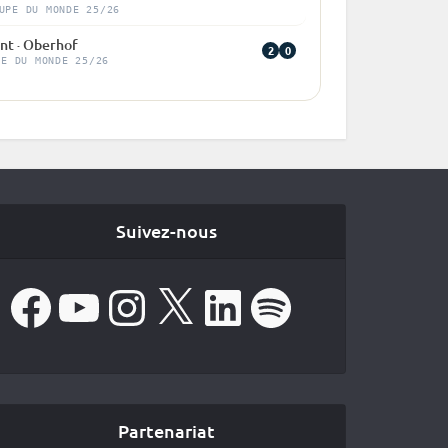
UPE DU MONDE 25/26
nt · Oberhof
2
0
PE DU MONDE 25/26
Suivez-nous
Facebook
YouTube
Instagram
X
LinkedIn
Spotify
Partenariat