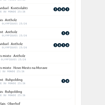
viduel · Kontiolahti
1
0
0
1
PE DU MONDE 25/26
is · Antholz
X OLYMPIQUES 25/26
nt · Antholz
1
2
X OLYMPIQUES 25/26
viduel · Antholz
1
0
1
0
X OLYMPIQUES 25/26
is mixte · Antholz
 OLYMPIQUES 25/26
is mixte · Nove Mesto na Morave
E DU MONDE 25/26
nt · Ruhpolding
1
0
PE DU MONDE 25/26
is · Ruhpolding
PE DU MONDE 25/26
lais · Oberhof