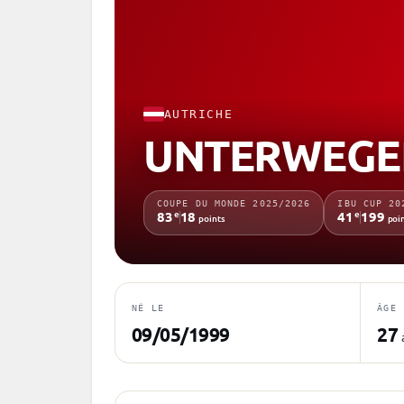
AUTRICHE
UNTERWEGER
COUPE DU MONDE 2025/2026
IBU CUP 20
e
e
83
18
41
199
points
poi
NÉ LE
ÂGE
09/05/1999
27