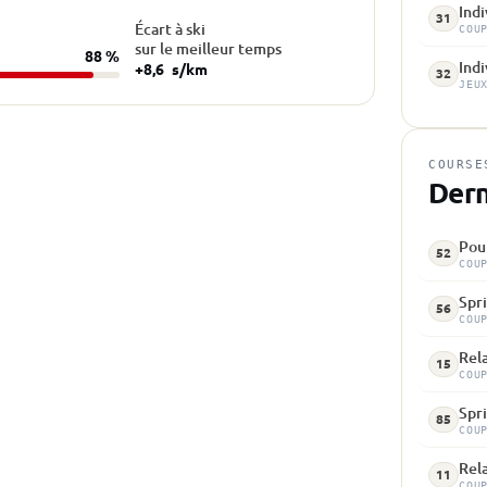
Indi
31
Écart à ski
COU
sur le meilleur temps
88 %
Indi
+8,6
s/km
32
JEU
COURSE
Dern
Pour
52
COU
Spri
56
COU
Rela
15
COU
Spri
85
COU
Rela
11
COU