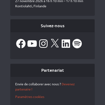
27 novembre 2026 à 16 h 10 min – 17 h 10 min
Kontiolahti, Finlande
Suivez-nous
Facebook
YouTube
Instagram
X
LinkedIn
Spotify
Partenariat
Envie de collaborer avec nous ?
Devenez
partenaire !
Paramètres cookies