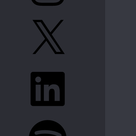
X
LinkedIn
Spotify