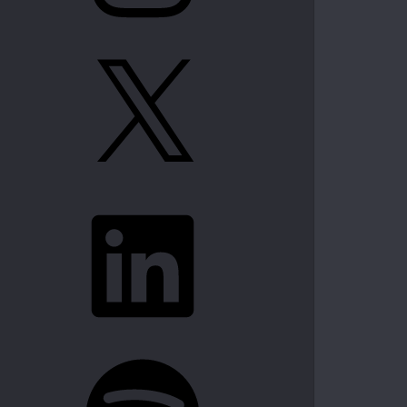
X
LinkedIn
Spotify