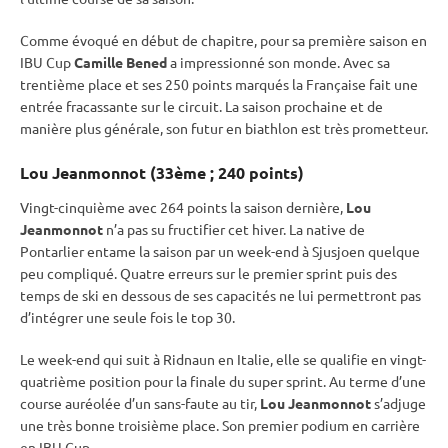
Comme évoqué en début de chapitre, pour sa première saison en
IBU
Cup
Camille Bened
a impressionné son monde. Avec sa
trentième place et ses 250 points marqués la Française fait une
entrée fracassante sur le circuit. La saison prochaine et de
manière plus générale, son futur en biathlon est très prometteur.
Lou Jeanmonnot (33ème ; 240 points)
Vingt-cinquième avec 264 points la saison dernière,
Lou
Jeanmonnot
n’a pas su fructifier cet hiver. La native de
Pontarlier entame la saison par un week-end à Sjusjoen quelque
peu compliqué. Quatre erreurs sur le premier
sprint
puis des
temps de ski en dessous de ses capacités ne lui permettront pas
d’intégrer une seule fois le top 30.
Le week-end qui suit à Ridnaun en Italie, elle se qualifie en vingt-
quatrième position pour la finale du
super
sprint
. Au terme d’une
course auréolée d’un sans-faute au tir,
Lou Jeanmonnot
s’adjuge
une très bonne troisième place. Son premier podium en carrière
en
IBU
Cup
.