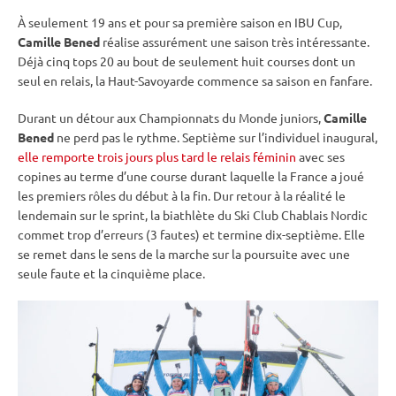
À seulement 19 ans et pour sa première saison en
IBU
Cup
,
Camille Bened
réalise assurément une saison très intéressante.
Déjà cinq tops 20 au bout de seulement huit courses dont un
seul en
relais
, la Haut-Savoyarde commence sa saison en fanfare.
Durant un détour aux
Championnats du Monde
juniors,
Camille
Bened
ne perd pas le rythme. Septième sur l’
individuel
inaugural,
elle remporte trois jours plus tard le relais féminin
avec ses
copines au terme d’une course durant laquelle la France a joué
les premiers rôles du début à la fin. Dur retour à la réalité le
lendemain sur le
sprint
, la biathlète du Ski Club Chablais Nordic
commet trop d’erreurs (3 fautes) et termine dix-septième. Elle
se remet dans le sens de la marche sur la
poursuite
avec une
seule faute et la cinquième place.