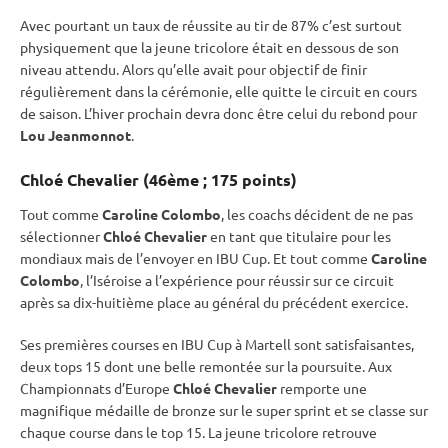
Avec pourtant un taux de réussite au tir de 87% c’est surtout
physiquement que la jeune tricolore était en dessous de son
niveau attendu. Alors qu’elle avait pour objectif de finir
régulièrement dans la cérémonie, elle quitte le circuit en cours
de saison. L’hiver prochain devra donc être celui du rebond pour
Lou Jeanmonnot
.
Chloé Chevalier (46ème ; 175 points)
Tout comme
Caroline Colombo
, les coachs décident de ne pas
sélectionner
Chloé Chevalier
en tant que titulaire pour les
mondiaux mais de l’envoyer en
IBU
Cup
. Et tout comme
Caroline
Colombo
, l’Iséroise a l’expérience pour réussir sur ce circuit
après sa dix-huitième place au général du précédent exercice.
Ses premières courses en
IBU
Cup
à Martell sont satisfaisantes,
deux tops 15 dont une belle remontée sur la
poursuite
. Aux
Championnats d’Europe
Chloé Chevalier
remporte une
magnifique médaille de bronze sur le
super
sprint
et se classe sur
chaque course dans le top 15. La jeune tricolore retrouve