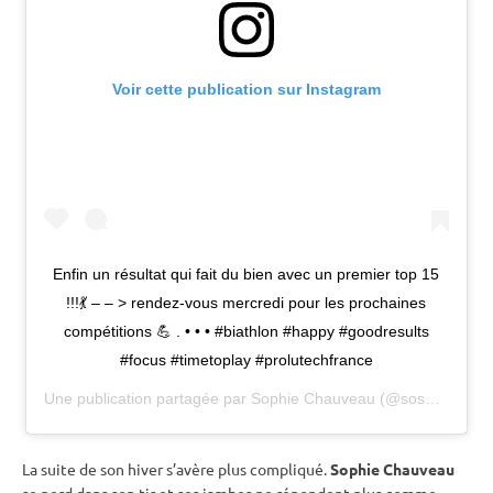
Voir cette publication sur Instagram
Enfin un résultat qui fait du bien avec un premier top 15
!!!💃 – – > rendez-vous mercredi pour les prochaines
compétitions 💪 . • • • #biathlon #happy #goodresults
#focus #timetoplay #prolutechfrance
Une publication partagée par
Sophie Chauveau
(@soso_chauveau) le
La suite de son hiver s’avère plus compliqué.
Sophie Chauveau
se perd dans son tir et ses jambes ne répondent plus comme