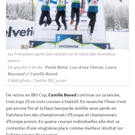
Les Françaises après leur victoire sur le
relais
des mondiaux
juniors.
De gauche à droite :
Paula Botet
,
Lou-Anne Chevat
,
Laura
Boucaud
et
Camille Bened
.
Crédit photo : Twitter IBU_junior
De retour en
IBU
Cup
,
Camille Bened
continue sur sa lancée,
trois tops 20 en trois courses à Martell. En revanche l’hiver n’est
pas encore fini et la Haut-Savoyarde semble avoir perdu en
fraîcheur lors des championnats d’Europe et championnats
d’Europe juniors. En quatre courses individuelles elle doit se
contenter d’une vingtième place comme meilleur résultat sur
l’ultime course de sa saison.