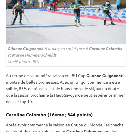
Gilonne Guigonnat
, à droite, au
sprint
face à
Caroline Colombo
et
Maren Hammerschmidt
.
Crédit photo :
IBU
Au terme de sa première saison en
IBU
Cup
Gilonne Guigonnat
a
montré de belles promesses. Avec un tir qui commence à être
solide, 85% de réussite, et de bons temps de ski, aucun doute
que la saison prochaine la Haut-Savoyarde peut espérer terminer
dans le top 10.
Caroline Colombo (16ème ; 344 points)
Après avoir commencé la saison en
Coupe du Monde
, les coachs
décident de ne pas sélectionner
Caroline Colombo
pour les