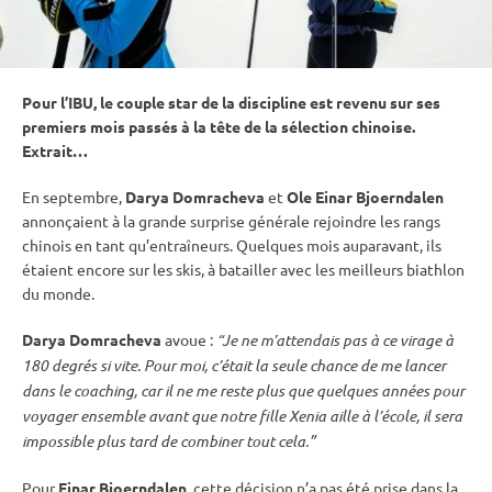
Pour l’
IBU
, le couple star de la discipline est revenu sur ses
premiers mois passés à la tête de la sélection chinoise.
Extrait…
En septembre,
Darya Domracheva
et
Ole Einar Bjoerndalen
annonçaient à la grande surprise générale rejoindre les rangs
chinois en tant qu’entraîneurs. Quelques mois auparavant, ils
étaient encore sur les skis, à batailler avec les meilleurs biathlon
du monde.
Darya Domracheva
avoue :
“Je ne m’attendais pas à ce virage à
180 degrés si vite. Pour moi, c’était la seule chance de me lancer
dans le coaching, car il ne me reste plus que quelques années pour
voyager ensemble avant que notre fille Xenia aille à l’école, il sera
impossible plus tard de combiner tout cela.”
Pour
Einar Bjoerndalen
, cette décision n’a pas été prise dans la