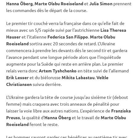
Hanna Öberg
,
Marte Olsbu Roeiseland
et
Julia Simon
prennent
les commandes dès le départ de la course.
Le premier tir
couché
verra la française dans ce qu’elle fait de
mieux avec un 5/5 rapide suivi par l’autrichienne
Lisa Theresa
Hauser
et l’italienne
Federica San Filippo
.
Marte Olsbu
Roeiseland
sortira avec 20 secondes de retard. L’Ukraine
commencera à prendre les devants dès le second tir et gardera
l’avance pendant une longue période alors que l’inquiétude
augmente pour la Suède qui reste en arrière plan. Le premier
relais
verra donc
Artem Tyshchenko
en tête suivi de l’allemand
Erik Lesser
et du biélorusse
Mikita Labastau
.
Veltle
Christiansen
suivra derrière.
L’Ukraine gardera la tête de course jusqu’au sixième tir (
debout
femme) mais craquera avec trois anneaux de
pénalité
pour
laisser la voie libre aux autres nations. L’expérience de
Franziska
Preuss
, la qualité d’
Hanna Öberg
et le travail de
Marte Olsbu
Roeiseland
feront le reste.
Les hommes sauront garder ces bénéfices au septième tir avec