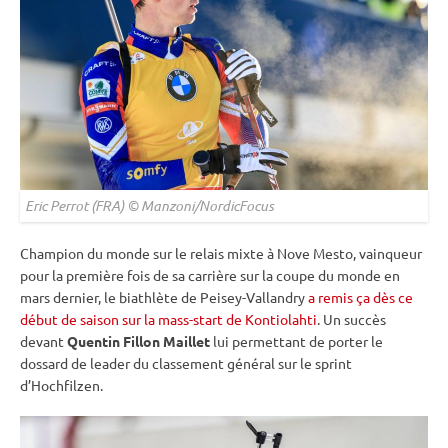
Eric Perrot (FRA) © Manzoni/NordicFocus
Champion du monde sur le
relais
mixte
à Nove Mesto, vainqueur
pour la première fois de sa carrière sur la
coupe du monde
en
mars dernier, le biathlète de Peisey-Vallandry
a remis ça dès ce
début de saison sur la mass-start de Kontiolahti
. Un succès
devant
Quentin Fillon Maillet
lui permettant de porter le
dossard de leader du classement général sur le
sprint
d’
Hochfilzen
.