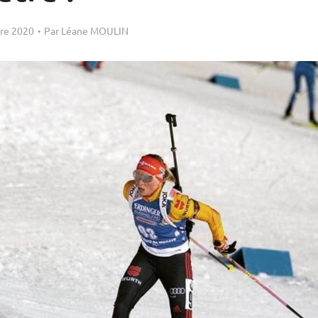
re 2020
Par
Léane MOULIN