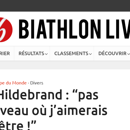
RIER
RÉSULTATS
CLASSEMENTS
DÉCOUVRIR
pe du Monde
Divers
•
Hildebrand : “pas
veau où j’aimerais
être !”