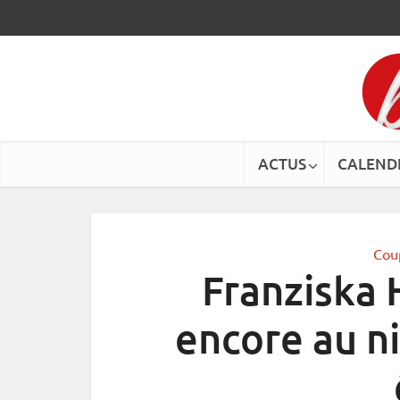
ACTUS
CALEND
Cou
Franziska 
encore au ni