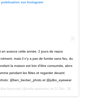
e publication sur Instagram
t en avance cette année, 2 jours de repos
ément, mais il n’y a pas de fumée sans feu, du
ndant la maison est loin d’être consumée, alors
flamme pendant les fêtes et regarder devant.
t photo: @ben_becker_photo et @julbo_eyewear
élia Aymonier
(@celia.aymonier) le
21 Déc. 2019 à 5 :45 PST