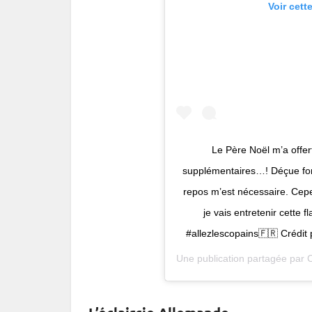
Voir cett
Le Père Noël m’a offer
supplémentaires…! Déçue forc
repos m’est nécessaire. Cepe
je vais entretenir cette 
#allezlescopains🇫🇷 Crédi
Une publication partagée par
C