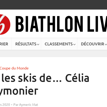
RIER
RÉSULTATS
CLASSEMENTS
DÉCOUVRIR
Coupe du Monde
 les skis de… Célia
ymonier
s 2020
Par
Aymeric Mat