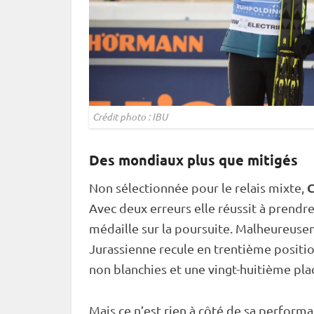
Crédit photo :
IBU
Des mondiaux plus que mitigés
C
Non sélectionnée pour le
relais
mixte
,
Avec deux erreurs elle réussit à prendr
médaille sur la
poursuite
. Malheureuseme
Jurassienne recule en trentième position
non blanchies et une vingt-huitième pla
Mais ce n’est rien à côté de sa performa