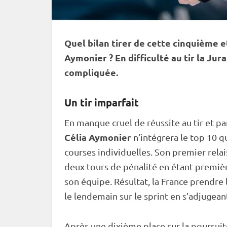
Quel bilan tirer de cette cinquième 
Aymonier ? En difficulté au tir la Ju
compliquée.
Un tir imparfait
En manque cruel de réussite au tir et p
Célia Aymonier
n’intégrera le top 10 q
courses individuelles. Son premier
relai
deux tours de
pénalité
en étant premièr
son équipe. Résultat, la France prendre 
le lendemain sur le
sprint
en s’adjugean
Après une dixième place sur la
poursuit