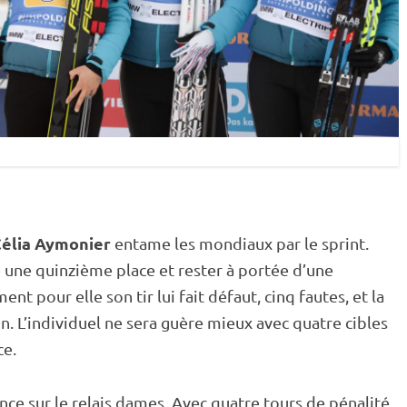
élia Aymonier
entame les mondiaux par le
sprint
.
e une quinzième place et rester à portée d’une
nt pour elle son tir lui fait défaut, cinq fautes, et la
. L’
individuel
ne sera guère mieux avec quatre cibles
ce.
nce sur le
relais
dames. Avec quatre tours de
pénalité
,