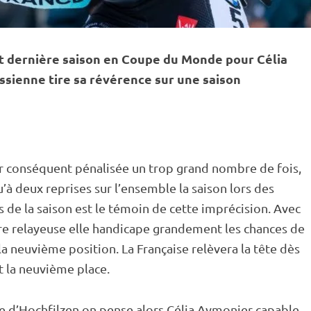
et dernière saison en
Coupe du Monde
pour Célia
rassienne tire sa révérence sur une saison
ar conséquent pénalisée un trop grand nombre de fois,
u’à deux reprises sur l’ensemble la saison lors des
s
de la saison est le témoin de cette imprécision. Avec
e relayeuse elle handicape grandement les chances de
la neuvième position. La Française relèvera la tête dès
t la neuvième place.
e
d’
Hochfilzen
on pense alors Célia Aymonier capable