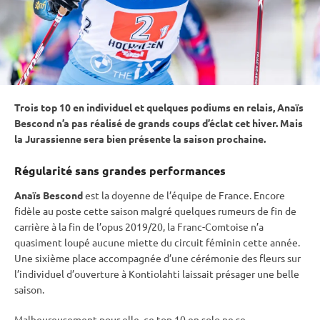
Trois top 10 en
individuel
et quelques podiums en
relais
, Anaïs
Bescond n’a pas réalisé de grands coups d’éclat cet hiver. Mais
la Jurassienne sera bien présente la saison prochaine.
Régularité sans grandes performances
Anaïs Bescond
est la doyenne de l’équipe de France. Encore
fidèle au poste cette saison malgré quelques rumeurs de fin de
carrière à la fin de l’opus 2019/20, la Franc-Comtoise n’a
quasiment loupé aucune miette du circuit féminin cette année.
Une sixième place accompagnée d’une cérémonie des fleurs sur
l’
individuel
d’ouverture à
Kontiolahti
laissait présager une belle
saison.
Malheureusement pour elle, ce top 10 en solo ne se