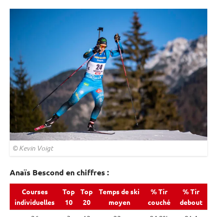
© Kevin Voigt
Anaïs Bescond en chiffres :
Courses
Top
Top
Temps de ski
% Tir
% Tir
individuelles
10
20
moyen
couché
debout