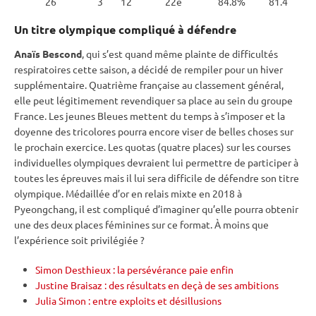
26
3
12
22e
84.8%
81.4
Un titre olympique compliqué à défendre
Anaïs Bescond
, qui s’est quand même plainte de difficultés
respiratoires cette saison, a décidé de rempiler pour un hiver
supplémentaire. Quatrième française au classement général,
elle peut légitimement revendiquer sa place au sein du groupe
France. Les jeunes Bleues mettent du temps à s’imposer et la
doyenne des tricolores pourra encore viser de belles choses sur
le prochain exercice. Les quotas (quatre places) sur les courses
individuelles olympiques devraient lui permettre de participer à
toutes les épreuves mais il lui sera difficile de défendre son titre
olympique. Médaillée d’or en
relais
mixte
en 2018 à
Pyeongchang
, il est compliqué d’imaginer qu’elle pourra obtenir
une des deux places féminines sur ce format. À moins que
l’expérience soit privilégiée ?
Simon Desthieux : la persévérance paie enfin
Justine Braisaz : des résultats en deçà de ses ambitions
Julia Simon : entre exploits et désillusions