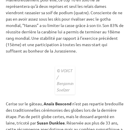
représentera qu’à deux reprises et seul les
relais
dames
viendront rassasier sa soif de podium (quatre). Consciente de ne
pas en avoir assez sous les skis pour rivaliser avec le gotha
mondial, “Nanass” a su limiter la casse grâce à son tir. Son 83% de
réussite derrière la
carabine
lui a permis de terminer au 18ème
rang mondial. Une stabilité par rapport à l’exercice précédent
(15ème) et une participation à toutes les mass-start qui
suffisent au bonheur de la Jurassienne.
© VOIGT
/
Benjamin
Soelzer
Cerise sur le gâteau,
Anaïs Bescond
n’est pas repartie bredouille
des traditionnelles cérémonies des globes lors de la dernière
étape. Pas de petit globe certes, mais le dossard argenté en
laine, tricoté par
Susan Dunklee
. Réservée aux plus de 33 ans,
cette récompense anecdotique mais au combien sympathique a