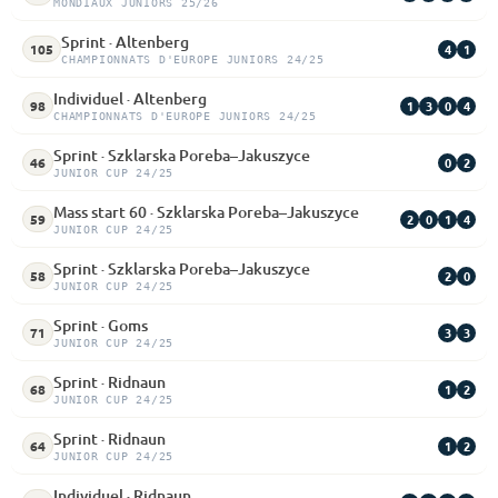
MONDIAUX JUNIORS 25/26
Sprint · Altenberg
4
1
105
CHAMPIONNATS D'EUROPE JUNIORS 24/25
Individuel · Altenberg
1
3
0
4
98
CHAMPIONNATS D'EUROPE JUNIORS 24/25
Sprint · Szklarska Poreba–Jakuszyce
0
2
46
JUNIOR CUP 24/25
Mass start 60 · Szklarska Poreba–Jakuszyce
2
0
1
4
59
JUNIOR CUP 24/25
Sprint · Szklarska Poreba–Jakuszyce
2
0
58
JUNIOR CUP 24/25
Sprint · Goms
3
3
71
JUNIOR CUP 24/25
Sprint · Ridnaun
1
2
68
JUNIOR CUP 24/25
Sprint · Ridnaun
1
2
64
JUNIOR CUP 24/25
Individuel · Ridnaun