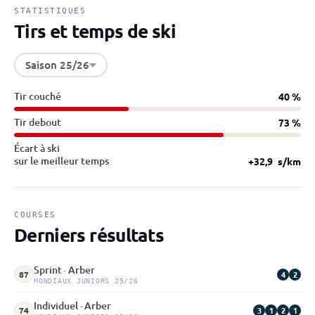
STATISTIQUES
Tirs et temps de ski
Saison 25/26
Tir couché
40 %
Tir debout
73 %
Écart à ski
sur le meilleur temps
+32,9
s/km
COURSES
Derniers résultats
Sprint · Arber
4
2
87
MONDIAUX JUNIORS 25/26
Individuel · Arber
3
1
2
1
74