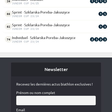
1
0
1
0
26
JUNIOR CUP 24/25
Sprint · Szklarska Poreba–Jakuszyce
1
5
85
JUNIOR CUP 23/24
Sprint · Szklarska Poreba–Jakuszyce
1
3
82
JUNIOR CUP 23/24
Individuel · Szklarska Poreba–Jakuszyce
2
3
2
3
74
JUNIOR CUP 23/24
Newsletter
Recevez les dernières actus biathlon exclusives !
Prénom ou nom complet
Email