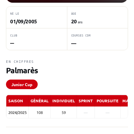
NÉ LE
ÂGE
01/09/2005
20
ans
CLUB
COURSES CDM
—
—
EN CHIFFRES
Palmarès
Junior Cup
SAISON
GÉNÉRAL
INDIVIDUEL
SPRINT
POURSUITE
MASS
2024/2025
108
59
—
—